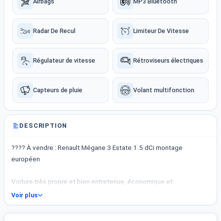
Airbags
MP3 Bluetooth
Radar De Recul
Limiteur De Vitesse
Régulateur de vitesse
Rétroviseurs électriques
Capteurs de pluie
Volant multifonction
DESCRIPTION
???? À vendre : Renault Mégane 3 Estate 1.5 dCi montage
européen
Voiture très propre et bien entretenue, économique et
confortable, idéale pour les longs trajets comme pour la ville.
Voir plus
✔️ Moteur 1.5 dCi fiable et faible consommation