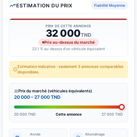
✔️ Break spacieux avec grand coffre
ESTIMATION DU PRIX
Fiabilité Moyenne
✔️ Climatisation
✔️ Direction assistée
✔️ Vitres électriques
PRIX DE CETTE ANNONCE
32 000
✔️ Fermeture centralisée
TND
✔️ Entretien à jour
Prix au-dessus du marché
✔️ Intérieur et extérieur en bon état
23.1 % au-dessus d'un véhicule équivalent
???? Pour plus d’informations ou visite, merci de me contacter en
Estimation indicative : seulement 3 annonces comparables
privé.
disponibles.
Prix du marché (véhicules équivalents)
20 000 – 27 000 TND
20 000 TND
Cette annonce
27 000 TND
Année
Kilométrage