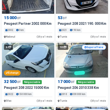
15 000
53
DT
DT
Peugeot Partner 2002 000 Km
Peugeot 208 2021 190. 000 Km
2002
0 km
2021
190 km
Nabeul
Tunis
Il y a 1 mois
Il y a 1 mois
6
10
Super affaire
Échange
32 500
17 000
DT
DT
Négociable
Négociable
Peugeot 208 2022 15000 Km
Peugeot 206 2010 338 Km
2022
150 000 km
2010
338 000 km
Sfax
Tunis
Il y a 1 mois
Il y a 1 mois