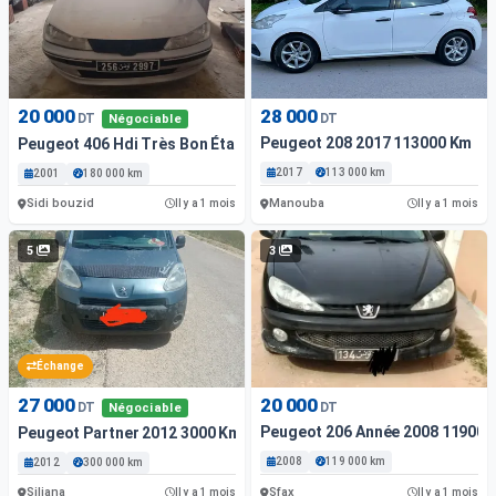
20 000
28 000
DT
DT
Négociable
Peugeot 208 2017 113000 Km
Peugeot 406 Hdi Très Bon État
2017
113 000 km
2001
180 000 km
Sidi bouzid
Manouba
Il y a 1 mois
Il y a 1 mois
5
3
Échange
27 000
20 000
DT
DT
Négociable
Peugeot 206 Année 2008 119000
Peugeot Partner 2012 3000 Km
2008
119 000 km
2012
300 000 km
Siliana
Sfax
Il y a 1 mois
Il y a 1 mois