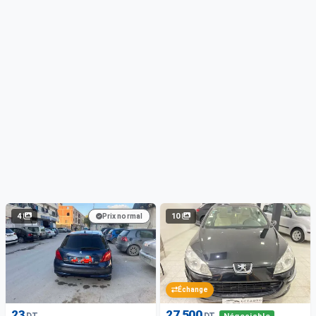
4
10
Prix normal
Échange
23
27 500
DT
DT