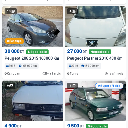
10
4
Échange
30 000
27 000
DT
DT
Négociable
Négociable
Peugeot 208 2015 163000 Km
Peugeot Partner 2010 430 Km
2015
163 000 km
2010
430 000 km
Kairouan
Tunis
Il y a 1 mois
Il y a 1 mois
9
6
Super affaire
4 900
9 500
DT
DT
Négociable