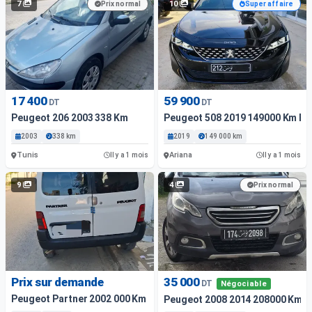
7
10
Prix normal
Super affaire
17 400
59 900
DT
DT
Peugeot 206 2003 338 Km
Peugeot 508 2019 149000 Km Ent
2003
338 km
2019
149 000 km
Tunis
Ariana
Il y a 1 mois
Il y a 1 mois
9
4
Prix normal
Prix sur demande
35 000
DT
Négociable
Peugeot Partner 2002 000 Km
Peugeot 2008 2014 208000 Km