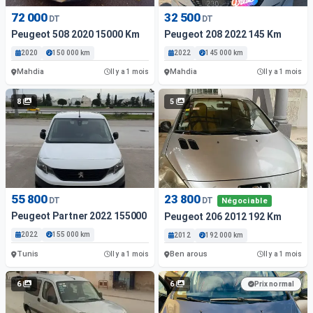
72 000
32 500
DT
DT
Peugeot 508 2020 15000 Km
Peugeot 208 2022 145 Km
2020
150 000 km
2022
145 000 km
Mahdia
Mahdia
Il y a 1 mois
Il y a 1 mois
8
5
55 800
23 800
DT
DT
Négociable
Peugeot Partner 2022 155000 Km
Peugeot 206 2012 192 Km
2022
155 000 km
2012
192 000 km
Tunis
Ben arous
Il y a 1 mois
Il y a 1 mois
6
6
Prix normal