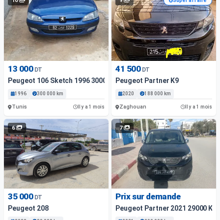
10
9
Super affaire
13 000
41 500
DT
DT
Peugeot 106 Sketch 1996 3000 Km
Peugeot Partner K9
1996
300 000 km
2020
188 000 km
Tunis
Zaghouan
Il y a 1 mois
Il y a 1 mois
6
7
35 000
Prix sur demande
DT
Peugeot 208
Peugeot Partner 2021 29000 Km