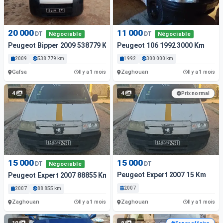
20 000
11 000
DT
DT
Négociable
Négociable
Peugeot Bipper 2009 538779 Km
Peugeot 106 1992 3000 Km
2009
538 779 km
1992
300 000 km
Gafsa
Zaghouan
Il y a 1 mois
Il y a 1 mois
4
4
Prix normal
15 000
15 000
DT
DT
Négociable
Peugeot Expert 2007 15 Km
Peugeot Expert 2007 88855 Km
2007
2007
88 855 km
Zaghouan
Zaghouan
Il y a 1 mois
Il y a 1 mois