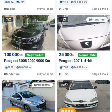
2002
0 km
2014
208 000 km
Nabeul
Tunis
Il y a 1 mois
Il y a 1 mois
7
4
Prix normal
100 000
25 000
DT
DT
Négociable
Négociable
Peugeot 3008 2020 9000 Km
Peugeot 207 1. 4 Hdi
2020
90 000 km
2009
340 000 km
Medenine
Tunis
Il y a 1 mois
Il y a 1 mois
8
10
Prix normal
Échange
Échange