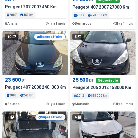
Négociable
Peugeot 207 2007 460 Km
Peugeot 407 2007 27000 Km
2007
460 km
2007
270 000 km
Ariana
Ben arous
Il y a 1 mois
Il y a 1 mois
10
5
Bonne affaire
23 500
25 500
DT
DT
Négociable
Peugeot 407 2008 240. 000 Km
Peugeot 206 2012 158000 Km
2008
240 km
2012
158 000 km
Sousse
Monastir
Il y a 1 mois
Il y a 1 mois
9
6
Super affaire