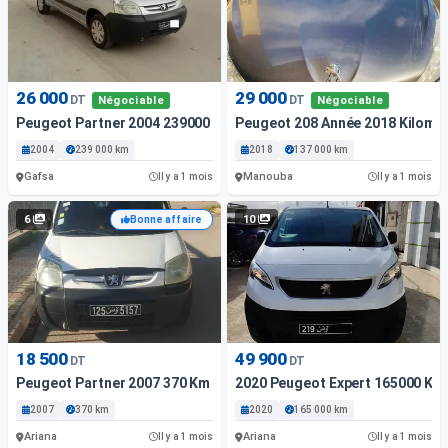
26 000
29 000
DT
DT
Négociable
Négociable
Peugeot Partner 2004 239000 Km
Peugeot 208 Année 2018 Kilomé
2004
239 000 km
2018
137 000 km
Gafsa
Manouba
Il y a 1 mois
Il y a 1 mois
6
10
Bonne affaire
18 500
49 900
DT
DT
Peugeot Partner 2007 370 Km
2020 Peugeot Expert 165000 Km 1
2007
370 km
2020
165 000 km
Ariana
Ariana
Il y a 1 mois
Il y a 1 mois