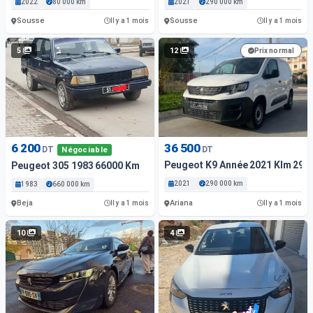
2022
80 000 km
2021
290 000 km
Sousse
Sousse
Il y a 1 mois
Il y a 1 mois
5
12
Prix normal
6 200
36 500
DT
DT
Négociable
Peugeot K9 Année 2021 Klm 290
Peugeot 305 1983 66000 Km
2021
290 000 km
1983
660 000 km
Beja
Ariana
Il y a 1 mois
Il y a 1 mois
10
4