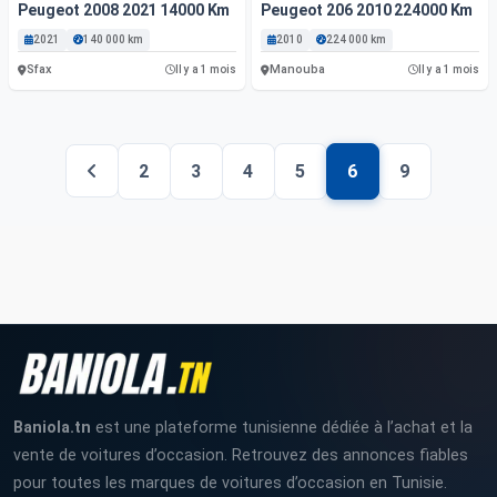
Peugeot 2008 2021 14000 Km
Peugeot 206 2010 224000 Km
2021
140 000 km
2010
224 000 km
Sfax
Manouba
Il y a 1 mois
Il y a 1 mois
2
3
4
5
6
9
Baniola.tn
est une plateforme tunisienne dédiée à l’achat et la
vente de voitures d’occasion. Retrouvez des annonces fiables
pour toutes les marques de voitures d’occasion en Tunisie.