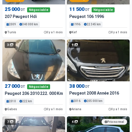
25 000
11 500
DT
DT
Négociable
Négociable
207 Peugeot Hdi
Peugeot 106 1996
2009
340 000 km
1996
22 345 km
Tunis
Kef
Il y a 1 mois
Il y a 1 mois
3
9
27 000
38 000
DT
DT
Négociable
Peugeot 2008 Année 2016
Peugeot 206 2010 222. 000 Km
2016
205 000 km
2010
222 km
Gabes
Ariana
Il y a 1 mois
Il y a 1 mois
7
4
Prix normal