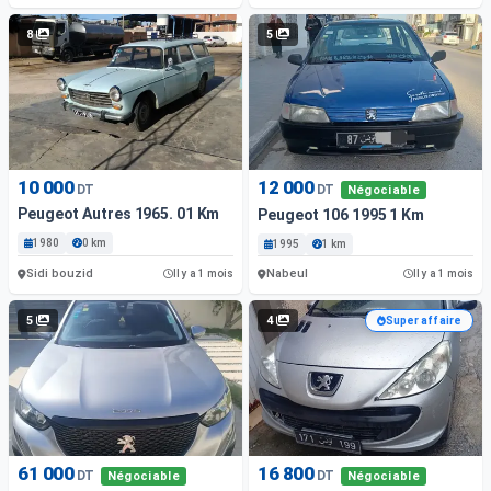
8
5
10 000
12 000
DT
DT
Négociable
Peugeot Autres 1965. 01 Km
Peugeot 106 1995 1 Km
1980
0 km
1995
1 km
Sidi bouzid
Nabeul
Il y a 1 mois
Il y a 1 mois
5
4
Super affaire
61 000
16 800
DT
DT
Négociable
Négociable