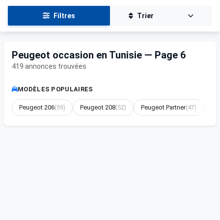
Filtres
Trier
Peugeot occasion en Tunisie — Page 6
419 annonces trouvées
MODÈLES POPULAIRES
Peugeot 206
(59)
Peugeot 208
(52)
Peugeot Partner
(47)
Pe