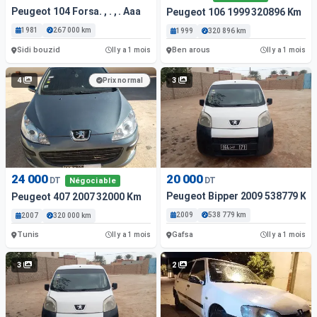
Peugeot 104 Forsa. , . , . Aaa
Peugeot 106 1999 320896 Km
1981
267 000 km
1999
320 896 km
Sidi bouzid
Ben arous
Il y a 1 mois
Il y a 1 mois
4
3
Prix normal
24 000
20 000
DT
DT
Négociable
Peugeot Bipper 2009 538779 Km
Peugeot 407 2007 32000 Km
2009
538 779 km
2007
320 000 km
Tunis
Gafsa
Il y a 1 mois
Il y a 1 mois
3
2