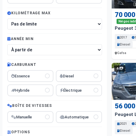
70 000
KILOMÉTRAGE MAX
Négociab
Peugeot 
2017
ANNÉE MIN
Diesel
Gafsa
CARBURANT
6
Essence
Diesel
Hybride
Électrique
56 000
BOÎTE DE VITESSES
Peugeot 
Manuelle
Automatique
2021
Diesel
OPTIONS