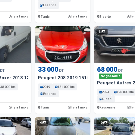
Essence
Tunis
Bizerte
Il y a 1 mois
Il y a 1 mois
Il y
3
33 000
68 000
DT
DT
DT
Négociable
Boxer 2018 138000 Km
Peugeot 208 2019 151000 Km
Peugeot Autres 
138 000 km
2019
151 000 km
2023
120 000 km
Essence
Diesel
Tunis
Kasserine
Il y a 1 mois
Il y a 1 mois
Il y
4
10