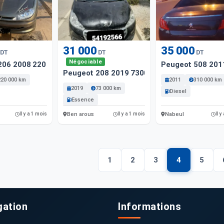
31 000
35 000
DT
DT
DT
Négociable
206 2008 220 Km
Peugeot 508 201
Peugeot 208 2019 73000 Km
220 000 km
2011
310 000 km
2019
73 000 km
Diesel
Essence
Ben arous
Nabeul
Il y a 1 mois
Il y a 1 mois
Il y
1
2
3
4
5
gation
Informations