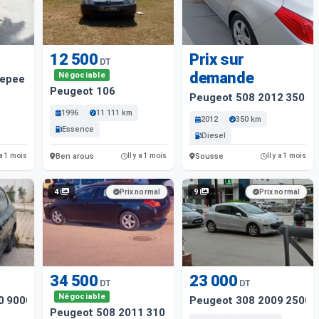
12 500
Prix sur
DT
demande
Négociable
epee 2015 70. 000 Km
Peugeot 106
Peugeot 508 2012 350 K
1996
11 111 km
2012
350 km
Essence
Diesel
Ben arous
Sousse
 a 1 mois
Il y a 1 mois
Il y a 1 mois
4
9
Prix normal
Prix normal
34 500
23 000
DT
DT
Négociable
0 9000 Km
Peugeot 308 2009 25000
Peugeot 508 2011 310 Km