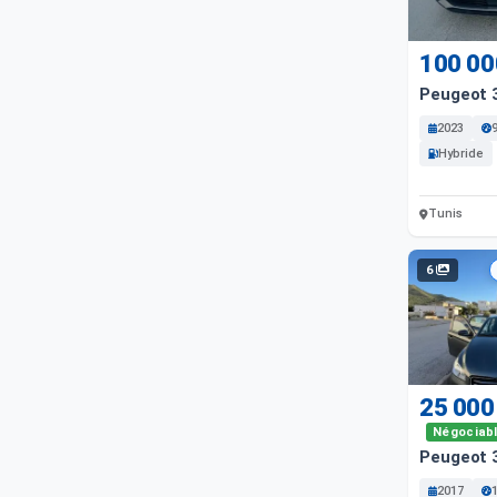
100 00
Peugeot 
2023
Hybride
Tunis
6
25 000
Négociab
Peugeot 
2017