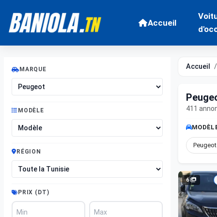
Voit
Accueil
d'oc
Accueil
MARQUE
Peugeo
411 anno
MODÈLE
MODÈLE
Peugeot
RÉGION
6
PRIX (DT)