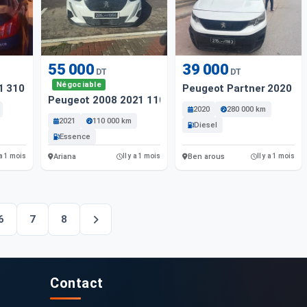
55 000
39 000
DT
DT
Négociable
1 310 Km
Peugeot Partner 2020 2
Peugeot 2008 2021 11000 Km
2020
280 000 km
2021
110 000 km
Diesel
Essence
Ariana
Ben arous
 a 1 mois
Il y a 1 mois
Il y a 1 mois
6
7
8
Contact