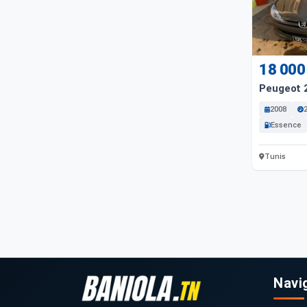
18 000
Peugeot 
2008
Essence
Tunis
Navi