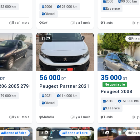
2000
90 000 km
152 000 km
2006
326 000 km
Essence
Diesel
Kef
Tunis
Il y a 1 mois
Il y a 1 mois
Il y
11
Prix 
56 000
35 000
DT
DT
DT
Négociable
206 2005 279000 Km
Peugeot Partner 2021 114000 Km
Peugeot 2008
279 000 km
2021
114 000 km
2015
151 000 km
Diesel
Essence
Mahdia
Tunis
Il y a 1 mois
Il y a 1 mois
Il y
8
5
Bonne affaire
Bonne affaire
Prix 