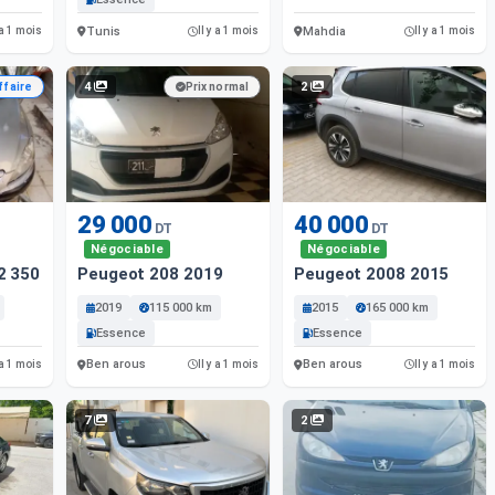
Tunis
Mahdia
 a 1 mois
Il y a 1 mois
Il y a 1 mois
4
2
ffaire
Prix normal
29 000
40 000
DT
DT
Négociable
Négociable
2 350 Km
Peugeot 208 2019
Peugeot 2008 2015
2019
115 000 km
2015
165 000 km
Essence
Essence
Ben arous
Ben arous
 a 1 mois
Il y a 1 mois
Il y a 1 mois
7
2