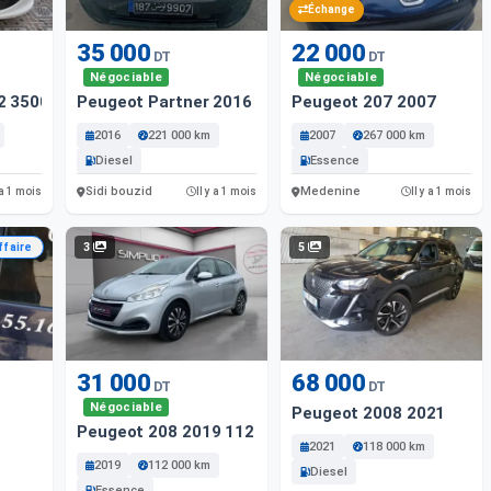
Échange
35 000
22 000
DT
DT
Négociable
Négociable
2 35000 Km
Peugeot Partner 2016 221 Km
Peugeot 207 2007
2016
221 000 km
2007
267 000 km
Diesel
Essence
Sidi bouzid
Medenine
 a 1 mois
Il y a 1 mois
Il y a 1 mois
3
5
ffaire
31 000
68 000
DT
DT
Négociable
Peugeot 2008 2021
Peugeot 208 2019 112 Km
2021
118 000 km
2019
112 000 km
Diesel
Essence