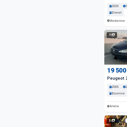
2020
Diesel
Medenine
7
19 500
Peugeot 
2005
Essence
Ariana
3