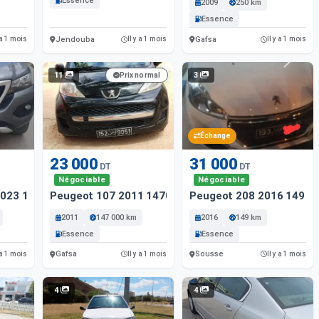
Essence
2009
250 km
Essence
Jendouba
Gafsa
 a 1 mois
Il y a 1 mois
Il y a 1 mois
11
3
Prix normal
Échange
23 000
31 000
DT
DT
Négociable
Négociable
2023 12000 Km
Peugeot 107 2011 147000 Km
Peugeot 208 2016 149 K
2011
147 000 km
2016
149 km
Essence
Essence
Gafsa
Sousse
 a 1 mois
Il y a 1 mois
Il y a 1 mois
4
4