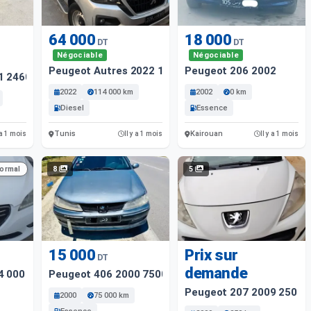
64 000
18 000
DT
DT
Négociable
Négociable
Peugeot Autres 2022 114000 Km
Peugeot 206 2002
1 246000 Km
2022
114 000 km
2002
0 km
Diesel
Essence
Tunis
Kairouan
 a 1 mois
Il y a 1 mois
Il y a 1 mois
8
5
normal
15 000
Prix sur
DT
demande
4 000 Km
Peugeot 406 2000 75000 Km
Peugeot 207 2009 250 K
2000
75 000 km