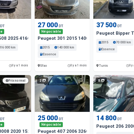
27 000
37 500
DT
DT
DT
le
Négociable
Peugeot Bipper T
508 2025 416000 Km
Peugeot 301 2015 14000 Km
2015
70 000 km
416 000 km
2015
140 000 km
Essence
Essence
Sfax
Tunis
Il y a 1 mois
Il y a 1 mois
Il y
2
8
Prix normal
25 000
14 800
DT
DT
DT
le
Négociable
Peugeot 206 200
3008 2020 152000 Km
Peugeot 407 2006 326000 Km