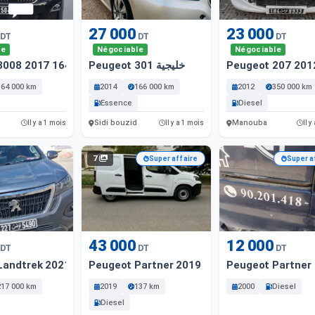
27 000
23 000
DT
DT
DT
le
Négociable
Négociable
3008 2017 164 Km
Peugeot 301 خليجية
Peugeot 207 201
164 000 km
2014
166 000 km
2012
350 000 km
Essence
Diesel
Sidi bouzid
Manouba
Il y a 1 mois
Il y a 1 mois
Il y
7
Super affaire
Super a
43 000
12 000
DT
DT
DT
Landtrek 2021
Peugeot Partner 2019
Peugeot Partner
217 000 km
2019
137 km
2000
Diesel
Diesel