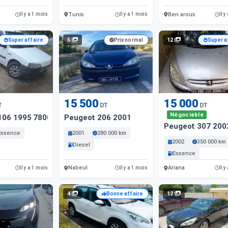
Tunis
Ben arous
Il y a 1 mois
Il y a 1 mois
Il y
5
12
Super affaire
Prix normal
Super a
15 500
15 000
T
DT
DT
Négociable
106 1995 7800 Km
Peugeot 206 2001
Peugeot 307 200
Essence
2001
280 000 km
2002
350 000 km
Diesel
Essence
Nabeul
Ariana
Il y a 1 mois
Il y a 1 mois
Il y
4
12
Bonne affaire