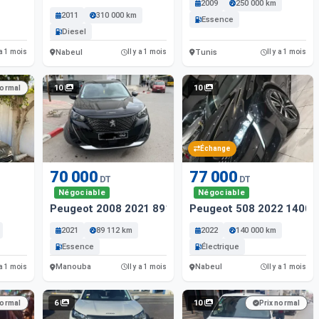
2009
250 000 km
2011
310 000 km
Essence
Diesel
Nabeul
Tunis
 a 1 mois
Il y a 1 mois
Il y a 1 mois
10
10
normal
Échange
70 000
77 000
DT
DT
Négociable
Négociable
Peugeot 2008 2021 89112 Km
Peugeot 508 2022 14000
2021
89 112 km
2022
140 000 km
Essence
Électrique
Manouba
Nabeul
 a 1 mois
Il y a 1 mois
Il y a 1 mois
6
10
normal
Prix normal