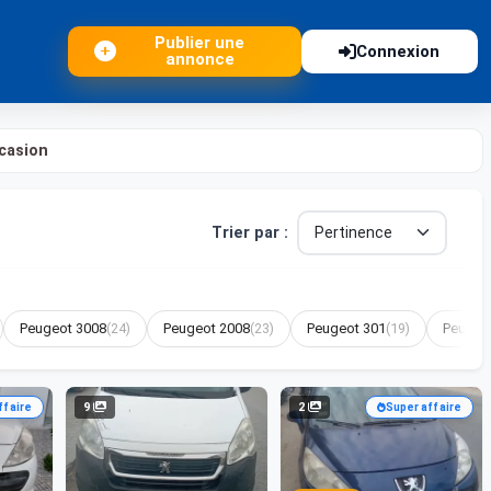
Publier une
Connexion
annonce
casion
Trier par :
Peugeot 3008
(24)
Peugeot 2008
(23)
Peugeot 301
(19)
Peugeo
9
2
ffaire
Super affaire