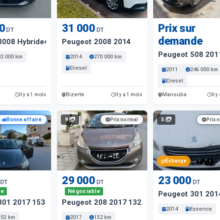
0
31 000
Prix sur
DT
DT
demande
3008 Hybride4 Gt Modèle 2023 92000 Km
Peugeot 2008 2014
Peugeot 508 201
92 000 km
2014
270 000 km
Diesel
2011
246 000 km
Diesel
Bizerte
Manouba
Il y a 1 mois
Il y a 1 mois
Il y
9
5
Bonne affaire
Prix normal
Prix 
Échange
29 000
23 000
DT
DT
DT
le
Négociable
Peugeot 301 201
301 2017 153 Km
Peugeot 208 2017 132. 000 Km
2014
Essence
153 km
2017
132 km