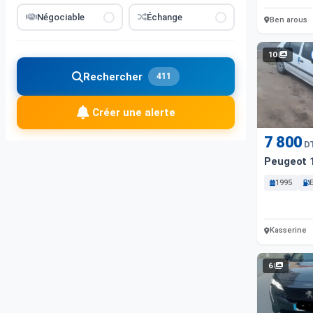
Négociable
Échange
Ben arous
10
Rechercher
411
Créer une alerte
7 800
D
Peugeot 
1995
Kasserine
6