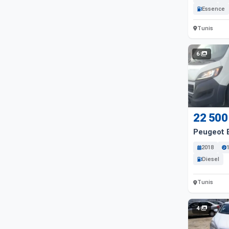
Essence
Tunis
6
22 500
Peugeot 
2018
Diesel
Tunis
4