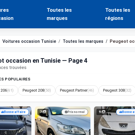
ures
Toutes les
Toutes les
casion
marques
régions
Voitures occasion Tunisie
Toutes les marques
Peugeot oc
t occasion en Tunisie — Page 4
nces trouvées
S POPULAIRES
 206
(61)
Peugeot 208
(50)
Peugeot Partner
(46)
Peugeot 308
(32)
7
9
Bonne affaire
Prix normal
Bonne a