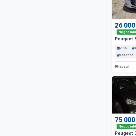
26 000
Négociab
Peugeot 
2025
Essence
Nabeul
75 000
Négociab
Peugeot 