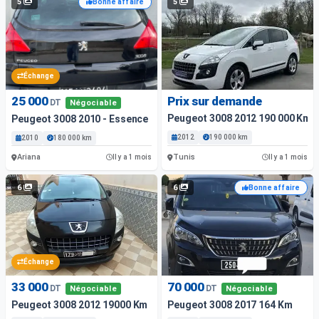
5
5
Bonne affaire
Échange
25 000
Prix sur demande
DT
Négociable
Peugeot 3008 2012 190 000 Km
Peugeot 3008 2010 - Essence
2012
190 000 km
2010
180 000 km
Ariana
Tunis
Il y a 1 mois
Il y a 1 mois
6
6
Bonne affaire
Échange
33 000
70 000
DT
DT
Négociable
Négociable
Peugeot 3008 2012 19000 Km
Peugeot 3008 2017 164 Km