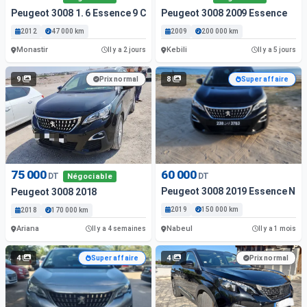
Peugeot 3008 1. 6 Essence 9 Cv – Modèle 2012 – Très Bon É...
Peugeot 3008 2009 Essence
2012
47 000 km
2009
200 000 km
Monastir
Kebili
Il y a 2 jours
Il y a 5 jours
9
8
Prix normal
Super affaire
75 000
60 000
DT
DT
Négociable
Peugeot 3008 2019 Essence Nab
Peugeot 3008 2018
2019
150 000 km
2018
170 000 km
Ariana
Nabeul
Il y a 4 semaines
Il y a 1 mois
4
4
Super affaire
Prix normal