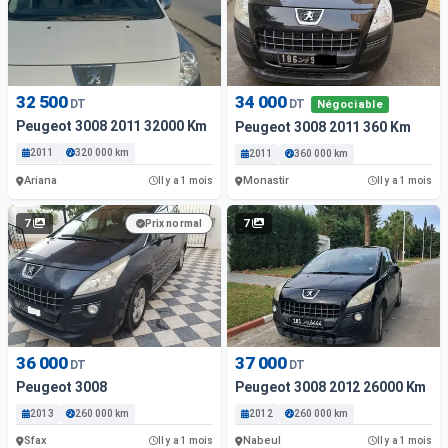
32 500
34 000
DT
DT
Négociable
Peugeot 3008 2011 32000 Km
Peugeot 3008 2011 360 Km
2011
320 000 km
2011
360 000 km
Ariana
Monastir
Il y a 1 mois
Il y a 1 mois
7
7
Prix normal
36 000
37 000
DT
DT
Peugeot 3008
Peugeot 3008 2012 26000 Km
2013
260 000 km
2012
260 000 km
Sfax
Nabeul
Il y a 1 mois
Il y a 1 mois