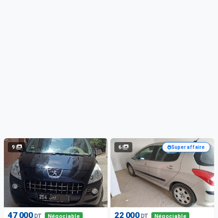
9
6
Super affaire
47 000
22 000
DT
DT
Négociable
Négociable