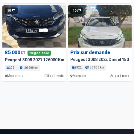
10
10
85 000
Prix sur demande
DT
Négociable
Peugeot 3008 2022 Diesel 150 0
Peugeot 3008 2021 126000 Km
2022
150 000 km
2021
126 000 km
Medenine
Monastir
Il y a 1 mois
Il y a 1 mois