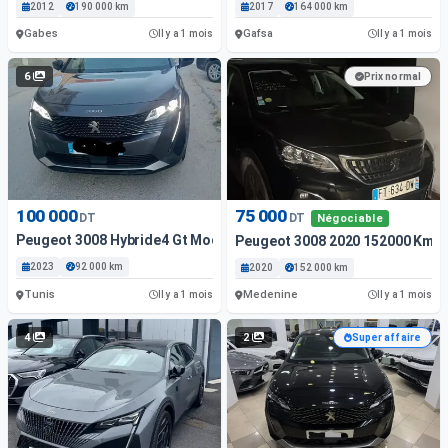
2012
190 000 km
2017
164 000 km
Gabes
Gafsa
Il y a 1 mois
Il y a 1 mois
6
Prix normal
100 000
75 000
DT
DT
Négociable
Peugeot 3008 Hybride4 Gt Modèle 2023 92000 Km
Peugeot 3008 2020 152000 Km
2023
92 000 km
2020
152 000 km
Tunis
Medenine
Il y a 1 mois
Il y a 1 mois
4
2
Super affaire