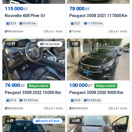
115 000
78 000
DT
DT
Nouvelle 408 Phev Gt
Peugeot 3008 2021 117000 Km
2024
30 000 km
2021
117 000 km
Medenine
Tunis
Il y a 1 mois
Il y a 1 mois
10
7
Prix normal
76 000
100 000
DT
DT
Négociable
Négociable
Peugeot 3008 2022 15000 Km
Peugeot 3008 2020 9000 Km
2018
183 000 km
2020
90 000 km
Medenine
Medenine
Il y a 1 mois
Il y a 1 mois
6
10
Bonne affaire