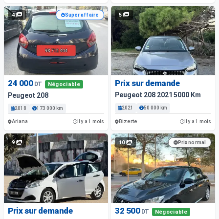
4
5
Super affaire
24 000
Prix sur demande
DT
Négociable
Peugeot 208 2021 5000 Km
Peugeot 208
2021
50 000 km
2018
173 000 km
Ariana
Bizerte
Il y a 1 mois
Il y a 1 mois
9
10
Prix normal
Prix sur demande
32 500
DT
Négociable