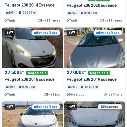
Peugeot 208 2014 Essence
Peugeot 208 2020 Essence
2014
136 000 km
2020
90 000 km
Tunis
Tunis
Il y a 18 heures
Il y a 19 heures
8
8
Bonne affaire
Bonne affaire
27 500
27 000
DT
DT
Négociable
Négociable
Peugeot 208 2016 Essence
Peugeot 208 2019 Essence
2016
90 000 km
2019
165 000 km
Tunis
Ben arous
Il y a 1 jour
Il y a 3 jours
4
4
Bonne affaire
Prix normal