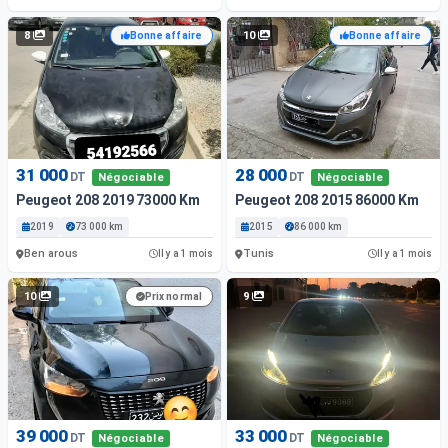
8
10
Bonne affaire
Bonne affaire
31 000
28 000
DT
DT
Négociable
Négociable
Peugeot 208 2019 73000 Km
Peugeot 208 2015 86000 Km
2019
73 000 km
2015
86 000 km
Ben arous
Tunis
Il y a 1 mois
Il y a 1 mois
10
9
Prix normal
39 000
33 000
DT
DT
Négociable
Négociable