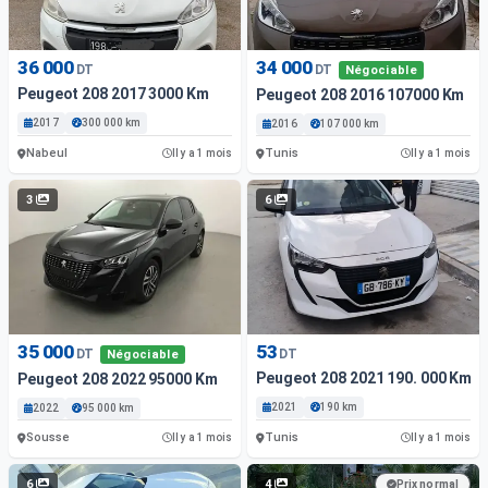
36 000
34 000
DT
DT
Négociable
Peugeot 208 2017 3000 Km
Peugeot 208 2016 107000 Km
2017
300 000 km
2016
107 000 km
Nabeul
Tunis
Il y a 1 mois
Il y a 1 mois
3
6
35 000
53
DT
DT
Négociable
Peugeot 208 2021 190. 000 Km
Peugeot 208 2022 95000 Km
2021
190 km
2022
95 000 km
Sousse
Tunis
Il y a 1 mois
Il y a 1 mois
6
4
Prix normal