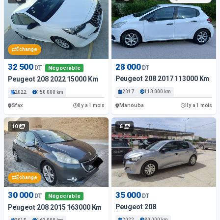
Échange
32 500
28 000
DT
DT
Négociable
Peugeot 208 2017 113000 Km
Peugeot 208 2022 15000 Km
2017
113 000 km
2022
150 000 km
Sfax
Manouba
Il y a 1 mois
Il y a 1 mois
10
6
Échange
30 000
35 000
DT
DT
Négociable
Peugeot 208
Peugeot 208 2015 163000 Km
2022
80 000 km