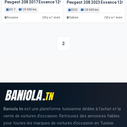
Peugeot 208 2017 Essence 129 000 Km
Peugeot 208 2023 Essence 120 
2017
129 000 km
2023
120 000 km
Sousse
Gabes
Il y a 1 mois
Il y a 1 mois
2
Baniola.tn
est une plateforme tunisienne dédiée à l’achat et la
vente de voitures d’occasion. Retrouvez des annonces fiables
pour toutes les marques de voitures d’occasion en Tunisie.