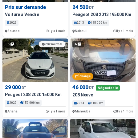
Prix sur demande
24 500
DT
Voiture à Vendre
Peugeot 208 2013 195000 Km
2023
2013
195 000 km
Sousse
Nabeul
Il y a 1 mois
Il y a 1 mois
6
6
Prix normal
Échange
29 000
46 000
DT
DT
Négociable
Peugeot 208 2020 15000 Km
208 Neuve
2020
150 000 km
2024
8 000 km
Ariana
Manouba
Il y a 1 mois
Il y a 1 mois