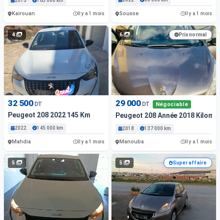
2015
163 000 km
Kairouan
Sousse
Il y a 1 mois
Il y a 1 mois
4
6
Prix normal
32 500
29 000
DT
DT
Négociable
Peugeot 208 2022 145 Km
Peugeot 208 Année 2018 Kilomé
2022
145 000 km
2018
137 000 km
Mahdia
Manouba
Il y a 1 mois
Il y a 1 mois
5
5
Super affaire