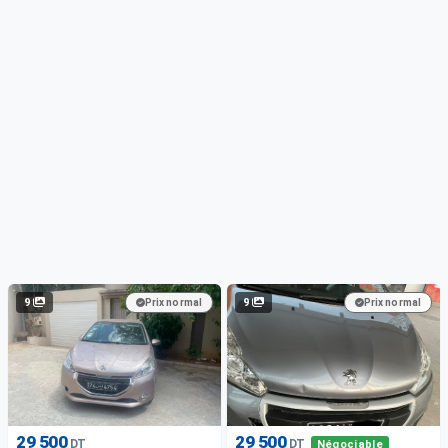
9
9
Prix normal
Prix normal
29 500
29 500
DT
DT
Négociable