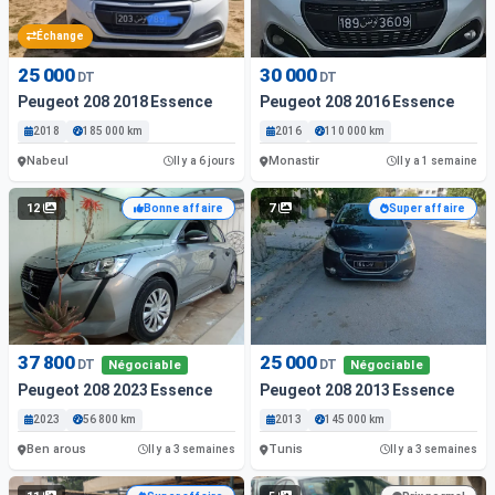
Échange
25 000
30 000
DT
DT
Peugeot 208 2018 Essence
Peugeot 208 2016 Essence
2018
185 000 km
2016
110 000 km
Nabeul
Monastir
Il y a 6 jours
Il y a 1 semaine
12
7
Bonne affaire
Super affaire
37 800
25 000
DT
DT
Négociable
Négociable
Peugeot 208 2023 Essence
Peugeot 208 2013 Essence
2023
56 800 km
2013
145 000 km
Ben arous
Tunis
Il y a 3 semaines
Il y a 3 semaines