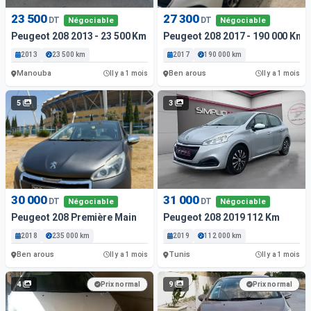
23 500
27 300
DT
DT
Négociable
Négociable
Peugeot 208 2013 - 23 500 Km - Essence
Peugeot 208 2017 - 190 000 Km 
2013
23 500 km
2017
190 000 km
Manouba
Ben arous
Il y a 1 mois
Il y a 1 mois
5
3
30 000
31 000
DT
DT
Négociable
Négociable
Peugeot 208 Première Main
Peugeot 208 2019 112 Km
2018
235 000 km
2019
112 000 km
Ben arous
Tunis
Il y a 1 mois
Il y a 1 mois
4
9
Prix normal
Prix normal