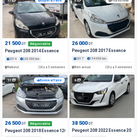
11
5
Super affaire
Prix normal
21 500
26 000
DT
DT
Négociable
Peugeot 208 2017 Essence
Peugeot 208 2014 Essence
2017
194 000 km
2014
242 000 km
Nabeul
Ben arous
Il y a 3 semaines
Il y a 3 semaines
11
6
Bonne affaire
26 500
38 500
DT
DT
Négociable
Peugeot 208 2022 Essence 20 00
Peugeot 208 2018 Essence 120 Km Tunis