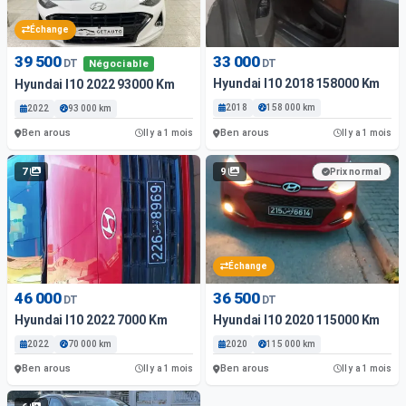
Échange
39 500
33 000
DT
DT
Négociable
Hyundai I10 2018 158000 Km
Hyundai I10 2022 93000 Km
2018
158 000 km
2022
93 000 km
Ben arous
Ben arous
Il y a 1 mois
Il y a 1 mois
7
9
Prix normal
Échange
46 000
36 500
DT
DT
Hyundai I10 2022 7000 Km
Hyundai I10 2020 115000 Km
2022
70 000 km
2020
115 000 km
Ben arous
Ben arous
Il y a 1 mois
Il y a 1 mois