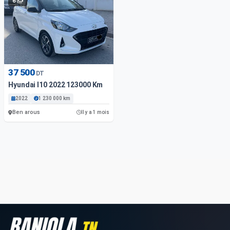
6
37 500
DT
Hyundai I10 2022 123000 Km
2022
1 230 000 km
Ben arous
Il y a 1 mois