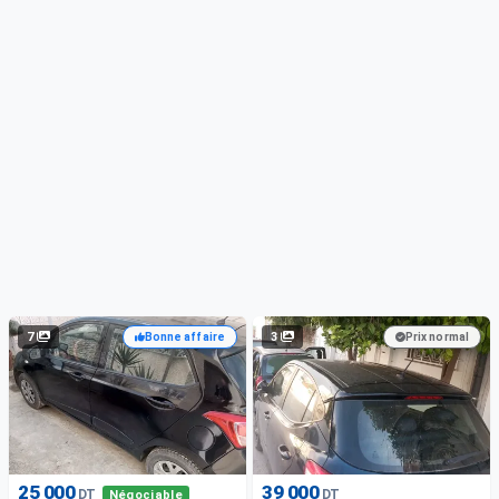
7
3
Bonne affaire
Prix normal
25 000
39 000
DT
DT
Négociable