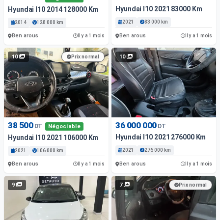
Hyundai I10 2021 83000 Km
Hyundai I10 2014 128000 Km
2021
83 000 km
2014
128 000 km
Ben arous
Ben arous
Il y a 1 mois
Il y a 1 mois
10
10
Prix normal
38 500
36 000 000
DT
DT
Négociable
Hyundai I10 2021 276000 Km
Hyundai I10 2021 106000 Km
2021
276 000 km
2021
106 000 km
Ben arous
Ben arous
Il y a 1 mois
Il y a 1 mois
9
7
Prix normal