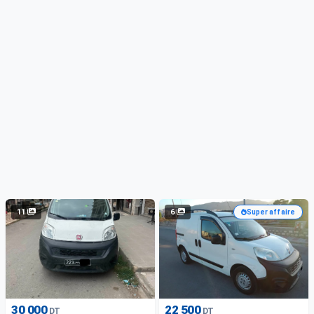
11
6
Super affaire
30 000
22 500
DT
DT