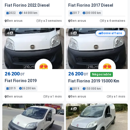
Fiat Fiorino 2022 Diesel
Fiat Fiorino 2017 Diesel
2022
144 000 km
2017
200 000 km
Ben arous
Ben arous
Il y a 3 semaines
Il y a 4 semaines
4
5
Bonne affaire
26 200
26 200
DT
DT
Négociable
Fiat Fiorino 2019
Fiat Fiorino 2019 15000 Km
2019
26 200 km
2019
150 000 km
Ben arous
Ben arous
Il y a 1 mois
Il y a 1 mois
4