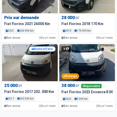
Prix sur demande
28 000
DT
Fiat Fiorino 2021 26000 Km
Fiat Fiorino 2018 170 Km
2021
260 000 km
2018
170 000 km
Ben arous
Ben arous
Il y a 1 mois
Il y a 1 mois
3
Bonne affaire
Échange
25 000
38 000
DT
DT
Négociable
Fiat Fiorino 2017 202. 000 Km
Fiat Fiorino 2023 Essence 8 000
2017
202 000 km
2023
8 000 km
Ben arous
Ben arous
Il y a 1 mois
Il y a 1 mois