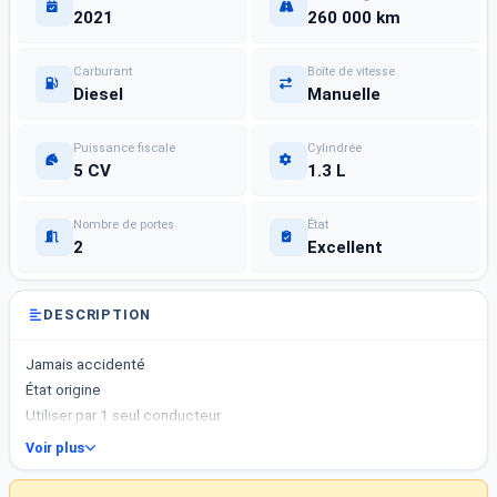
2021
260 000 km
Carburant
Boîte de vitesse
Diesel
Manuelle
Puissance fiscale
Cylindrée
5 CV
1.3 L
Nombre de portes
État
2
Excellent
DESCRIPTION
Jamais accidenté
État origine
Utiliser par 1 seul conducteur
Voir plus