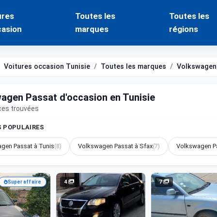
ures
Toutes les
Toutes les
casion
marques
régions
Voitures occasion Tunisie
Toutes les marques
Volkswagen
agen Passat d'occasion en Tunisie
ces trouvées
S POPULAIRES
gen Passat à Tunis
(8)
Volkswagen Passat à Sfax
(7)
Volkswagen Pa
4
7
Super affaire