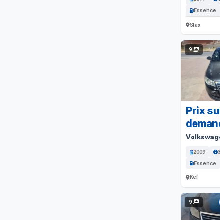
Essence
Sfax
9
Prix su
deman
Volkswag
2009
Essence
Kef
9