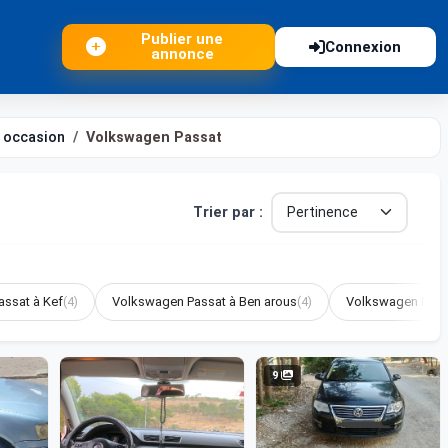
Publier une
Connexion
annonce
 occasion
Volkswagen Passat
Trier par :
ssat à Kef
(4)
Volkswagen Passat à Ben arous
(4)
Volkswagen Passa
9