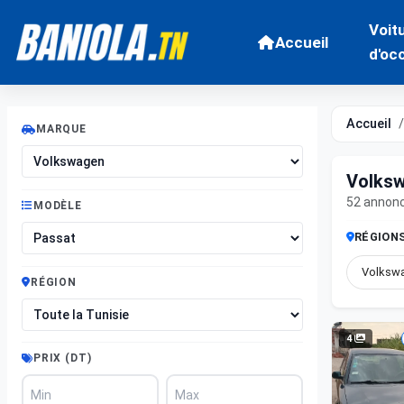
Voit
Accueil
d'oc
Accueil
MARQUE
Volksw
52 annon
MODÈLE
RÉGION
Volkswa
RÉGION
4
PRIX (DT)