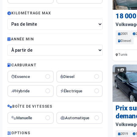
KILOMÉTRAGE MAX
18 000
Volkswag
2001
ANNÉE MIN
Diesel
Tunis
CARBURANT
9
Essence
Diesel
Hybride
Électrique
BOÎTE DE VITESSES
Prix su
deman
Manuelle
Automatique
Volkswag
OPTIONS
2019