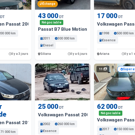
Échange
43 000
17 000
DT
DT
DT
Négociable
en Passat 2001 Diesel
Volkswagen Pass
Passat B7 Blue Motion 1. 6 Tdi 5Cv
200 000 km
1998
500 000 km
2011
300 000 km
Essence
Diesel
Siliana
Ariana
Il y a 3 jours
Il y a 6 jours
Il y a 
11
Super a
r
25 000
62 000
DT
DT
de
Négociable
Volkswagen Passat 2002 Essence
Volkswagen Pass
en Passat 2019 Essence
2002
260 000 km
2017
150 000 km
Essence
171 000 km