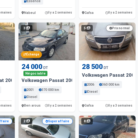
Essence
Nabeul
Gafsa
 semaines
Il y a 2 semaines
Il y a 2 semaines
3
5
Prix normal
Échange
24 000
28 500
DT
DT
Négociable
Volkswagen Passat 2006 
t 2002 Diesel
Volkswagen Passat 2001 Diesel
2006
360 000 km
2001
370 000 km
Diesel
Diesel
Ben arous
Gafsa
 semaines
Il y a 2 semaines
Il y a 3 semaines
2
8
ffaire
Super affaire