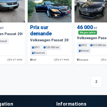
Prix sur
46 000
DT
DT
demande
Négociable
en Passat 2000
Volkswagen Pass
Volkswagen Passat 2012 12000 Km
Diesel
2012
212 000 km
2011
120 000 km
Diesel
Essence
Kef
Sousse
Il y a 1 mois
Il y a 1 mois
Il y
2
gation
Informations