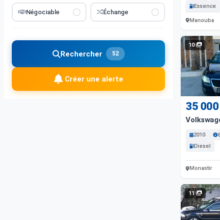
Essence
Négociable
Échange
Manouba
10
Rechercher
52
Créer une alerte
35 000
Volkswag
2010
Diesel
Monastir
11