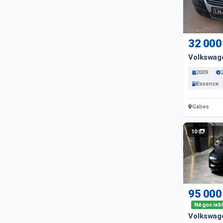
32 000
Volkswag
2009
Essence
Gabes
10
95 000
Négociab
Volkswag