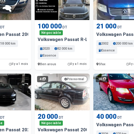
100 000
21 000
DT
DT
DT
Négociable
en Passat 2009 218000 Km
Volkswagen Pass
Volkswagen Passat R-Line
218 000 km
2002
200 000 km
2020
82 000 km
Essence
Essence
Ben arous
Sfax
Il y a 1 mois
Il y a 1 mois
Il y
4
10
Prix normal
20 000
40 000
DT
DT
DT
le
Négociable
Volkswagen Pass
en Passat 2020 160. 000 Km
Volkswagen Passat 2002 183000 Km
2026
270 km