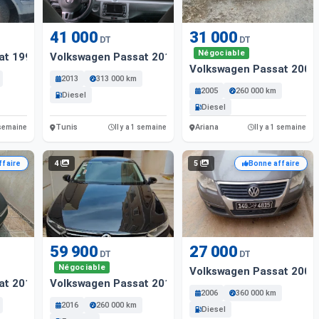
41 000
31 000
DT
DT
Négociable
at 1998 Essence
Volkswagen Passat 2013 Diesel
Volkswagen Passat 2005 
2013
313 000 km
2005
260 000 km
Diesel
Diesel
Tunis
Ariana
1 semaine
Il y a 1 semaine
Il y a 1 semaine
4
5
ffaire
Bonne affaire
59 900
27 000
DT
DT
Négociable
Volkswagen Passat 2006 
at 2017 Essence
Volkswagen Passat 2016 Essence
2006
360 000 km
2016
260 000 km
Diesel