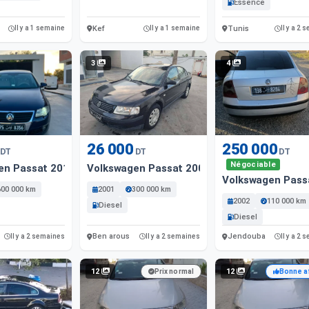
Essence
Kef
Tunis
Il y a 1 semaine
Il y a 1 semaine
Il y a 2
3
4
26 000
250 000
DT
DT
DT
Négociable
en Passat 2010 Diesel
Volkswagen Passat 2001 Diesel
Volkswagen Passa
600 000 km
2001
300 000 km
2002
110 000 km
Diesel
Diesel
Ben arous
Jendouba
Il y a 2 semaines
Il y a 2 semaines
Il y a 2
12
12
Prix normal
Bonne a