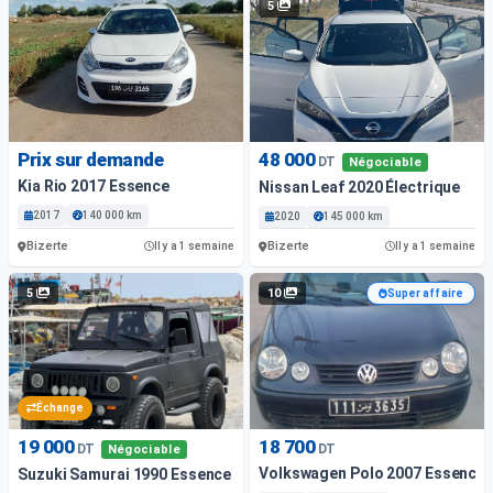
5
Prix sur demande
48 000
DT
Négociable
Kia Rio 2017 Essence
Nissan Leaf 2020 Électrique
2017
140 000 km
2020
145 000 km
Bizerte
Bizerte
Il y a 1 semaine
Il y a 1 semaine
5
10
Super affaire
Échange
19 000
18 700
DT
DT
Négociable
Volkswagen Polo 2007 Essence
Suzuki Samurai 1990 Essence