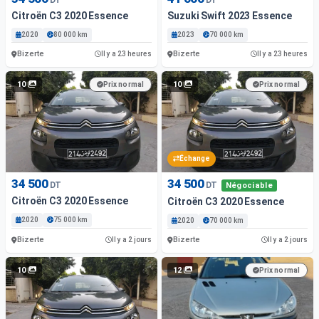
Citroën C3 2020 Essence
Suzuki Swift 2023 Essence
2020
80 000 km
2023
70 000 km
Bizerte
Bizerte
Il y a 23 heures
Il y a 23 heures
10
10
Prix normal
Prix normal
Échange
34 500
34 500
DT
DT
Négociable
Citroën C3 2020 Essence
Citroën C3 2020 Essence
2020
75 000 km
2020
70 000 km
Bizerte
Bizerte
Il y a 2 jours
Il y a 2 jours
10
12
Prix normal