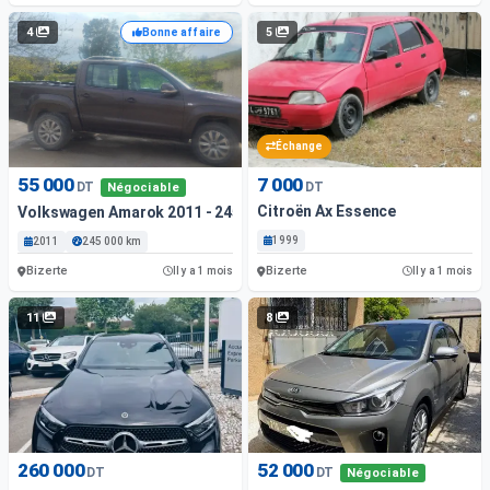
4
5
Bonne affaire
Échange
55 000
7 000
DT
DT
Négociable
Citroën Ax Essence
Volkswagen Amarok 2011 - 245 000 Km - Diesel
1999
2011
245 000 km
Bizerte
Bizerte
Il y a 1 mois
Il y a 1 mois
11
8
260 000
52 000
DT
DT
Négociable