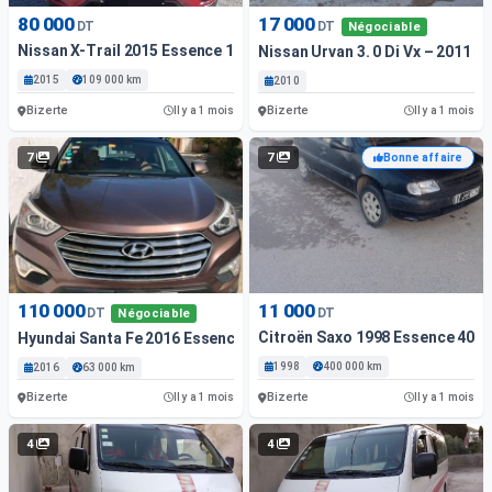
80 000
17 000
DT
DT
Négociable
Nissan X-Trail 2015 Essence 109 000 Km Bizerte
Nissan Urvan 3. 0 Di Vx – 2011
2015
109 000 km
2010
Bizerte
Bizerte
Il y a 1 mois
Il y a 1 mois
7
7
Bonne affaire
110 000
11 000
DT
DT
Négociable
Citroën Saxo 1998 Essence 400 
Hyundai Santa Fe 2016 Essence 63 000 Km Bizerte
1998
400 000 km
2016
63 000 km
Bizerte
Bizerte
Il y a 1 mois
Il y a 1 mois
4
4