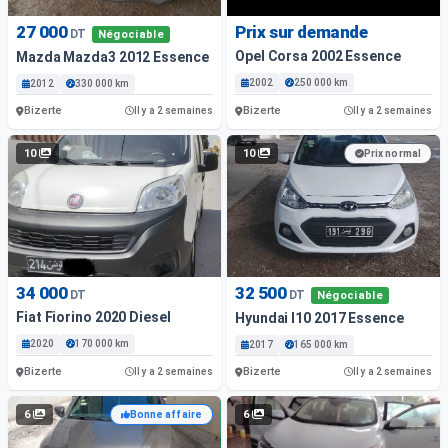
27 000
Prix sur demande
DT
Négociable
Opel Corsa 2002 Essence
Mazda Mazda3 2012 Essence
2002
250 000 km
2012
330 000 km
Bizerte
Bizerte
Il y a 2 semaines
Il y a 2 semaines
10
10
Prix normal
34 000
32 500
DT
DT
Négociable
Fiat Fiorino 2020 Diesel
Hyundai I10 2017 Essence
2020
170 000 km
2017
165 000 km
Bizerte
Bizerte
Il y a 2 semaines
Il y a 2 semaines
6
6
Bonne affaire