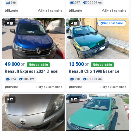
2007
300 000 km
1990
Bizerte
Bizerte
Il y a 1 semaine
Il y a 1 semaine
8
4
Super affaire
49 000
12 500
DT
DT
Négociable
Négociable
Renault Express 2024 Diesel
Renault Clio 1998 Essence
2024
9 000 km
1998
350 000 km
Bizerte
Bizerte
Il y a 2 semaines
Il y a 2 semaines
9
5