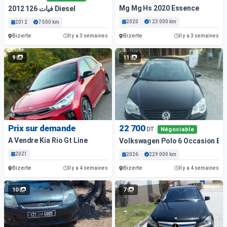
Mg Mg Hs 2020 Essence
فيات 126 2012 Diesel
2020
123 000 km
2012
7 500 km
Bizerte
Bizerte
Il y a 3 semaines
Il y a 3 semaines
9
11
Prix sur demande
22 700
DT
Négociable
A Vendre Kia Rio Gt Line
Volkswagen Polo 6 Occasion Es
2021
2026
229 000 km
Bizerte
Bizerte
Il y a 4 semaines
Il y a 4 semaines
10
7