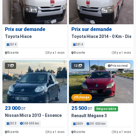
Prix sur demande
Prix sur demande
Toyota Hiace
Toyota Hiace 2014 - 0 Km - Diese
2014
2014
Bizerte
Bizerte
Il y a 1 mois
Il y a 1 mois
7
12
Prix normal
Échange
23 000
25 500
DT
DT
Négociable
Nissan Micra 2013 - Essence
Renault Mégane 3
2013
368 000 km
2009
291 000 km
Bizerte
Bizerte
Il y a 1 mois
Il y a 1 mois