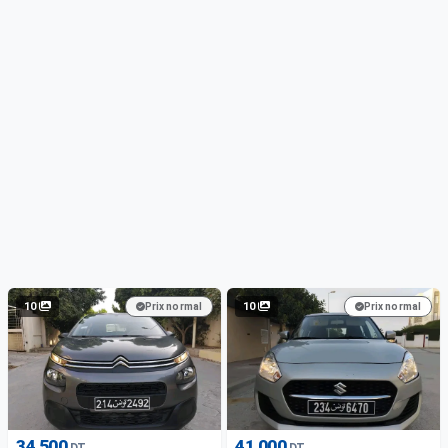
10
10
Prix normal
Prix normal
34 500
41 000
DT
DT