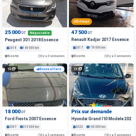
Échange
25 000
47 500
DT
DT
Négociable
Renault Kadjar 2017 Essence
Peugeot 301 2018 Essence
2017
170 000 km
2018
140 000 km
Bizerte
Bizerte
Il y a 3 semaines
Il y a 3 semaines
10
11
Bonne affaire
18 000
Prix sur demande
DT
Ford Fiesta 2007 Essence
Hyundai Grand I10 Modele 2023
2007
210 000 km
2023
105 000 km
Bizerte
Bizerte
Il y a 3 semaines
Il y a 3 semaines