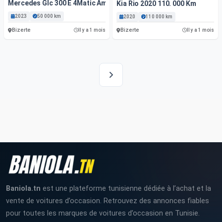
Mercedes Glc 300 E 4Matic Amg Line Premium Plus – 2023
Kia Rio 2020 110. 000 Km
2023
50 000 km
2020
110 000 km
Bizerte
Bizerte
Il y a 1 mois
Il y a 1 mois
Baniola.tn
est une plateforme tunisienne dédiée à l’achat et la
vente de voitures d’occasion. Retrouvez des annonces fiables
pour toutes les marques de voitures d’occasion en Tunisie.