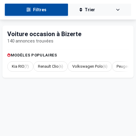
Filtres
Trier
Voiture occasion à Bizerte
140 annonces trouvées
MODÈLES POPULAIRES
Kia RIO
(7)
Renault Clio
(6)
Volkswagen Polo
(6)
Peugeot 3