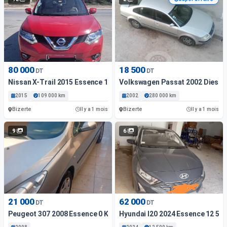
80 000
18 500
DT
DT
Nissan X-Trail 2015 Essence 109 000 Km Bizerte
Volkswagen Passat 2002 Diesel 
2015
109 000 km
2002
280 000 km
Bizerte
Bizerte
Il y a 1 mois
Il y a 1 mois
9
6
21 000
62 000
DT
DT
Peugeot 307 2008 Essence 0 Km Bizerte
Hyundai I20 2024 Essence 12 50