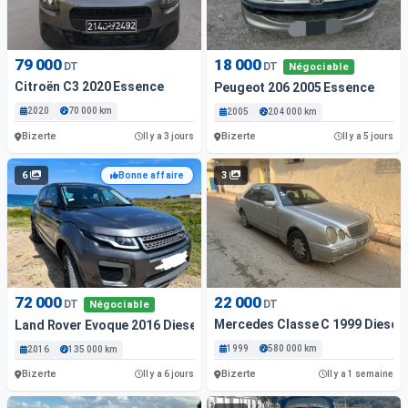
79 000
18 000
DT
DT
Négociable
Citroën C3 2020 Essence
Peugeot 206 2005 Essence
2020
70 000 km
2005
204 000 km
Bizerte
Bizerte
Il y a 3 jours
Il y a 5 jours
6
3
Bonne affaire
72 000
22 000
DT
DT
Négociable
Mercedes Classe C 1999 Diesel
Land Rover Evoque 2016 Diesel
1999
580 000 km
2016
135 000 km
Bizerte
Bizerte
Il y a 6 jours
Il y a 1 semaine