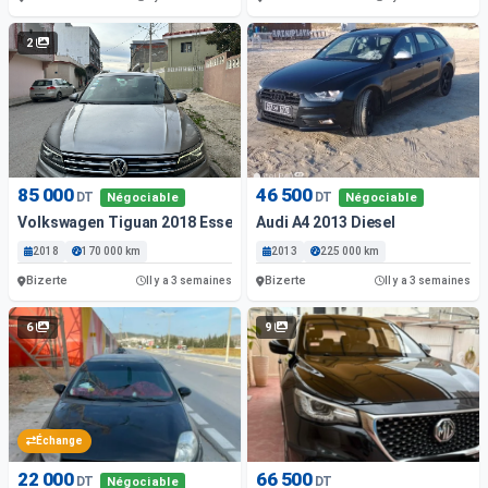
2
85 000
46 500
DT
DT
Négociable
Négociable
Volkswagen Tiguan 2018 Essence
Audi A4 2013 Diesel
2018
170 000 km
2013
225 000 km
Bizerte
Bizerte
Il y a 3 semaines
Il y a 3 semaines
6
9
Échange
22 000
66 500
DT
DT
Négociable