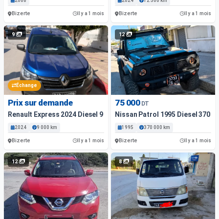
2008
2024
12 500 km
Bizerte
Bizerte
Il y a 1 mois
Il y a 1 mois
9
12
Échange
Prix sur demande
75 000
DT
Renault Express 2024 Diesel 9 000 Km Bizerte
Nissan Patrol 1995 Diesel 370 0
2024
9 000 km
1995
370 000 km
Bizerte
Bizerte
Il y a 1 mois
Il y a 1 mois
12
8