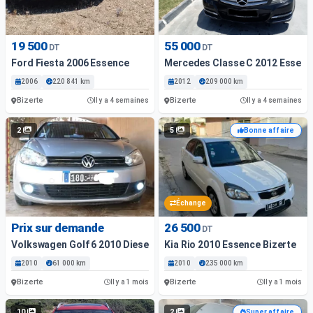
19 500
55 000
DT
DT
Ford Fiesta 2006 Essence
Mercedes Classe C 2012 Essenc
2006
220 841 km
2012
209 000 km
Bizerte
Bizerte
Il y a 4 semaines
Il y a 4 semaines
2
5
Bonne affaire
Échange
Prix sur demande
26 500
DT
Volkswagen Golf 6 2010 Diesel
Kia Rio 2010 Essence Bizerte
2010
61 000 km
2010
235 000 km
Bizerte
Bizerte
Il y a 1 mois
Il y a 1 mois
10
2
Super affaire