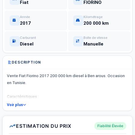
Fiat
FIORINO
Année
Kilométrage
2017
200 000 km
Carburant
Boîte de vitesse
Diesel
Manuelle
DESCRIPTION
Vente Fiat Fiorino 2017 200 000 km diesel à Ben arous. Occasion
en Tunisie.
Caractéristiques :
- Fiat Fiorino
Voir plus
- Année : 2017
- Kilométrage : 200 000 km
- Carburant : Diesel
ESTIMATION DU PRIX
Fiabilité Élevée
- Boîte de vitesse : Manuelle