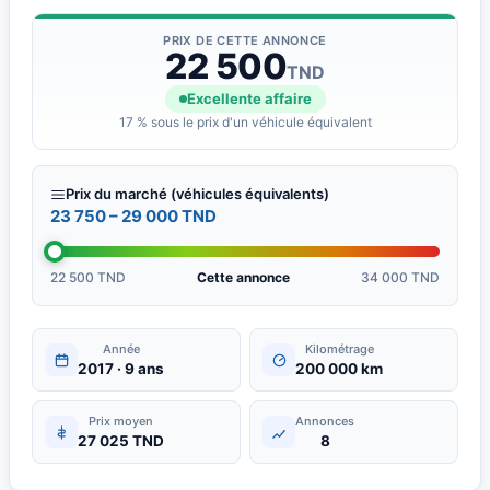
Contactez-nous pour plus d&amp;amp;#039;informations sur ce
PRIX DE CETTE ANNONCE
22 500
véhicule disponible en Tunisie.
TND
Excellente affaire
17 % sous le prix d'un véhicule équivalent
Prix du marché (véhicules équivalents)
23 750 – 29 000 TND
22 500 TND
Cette annonce
34 000 TND
Année
Kilométrage
2017 · 9 ans
200 000 km
Prix moyen
Annonces
27 025 TND
8