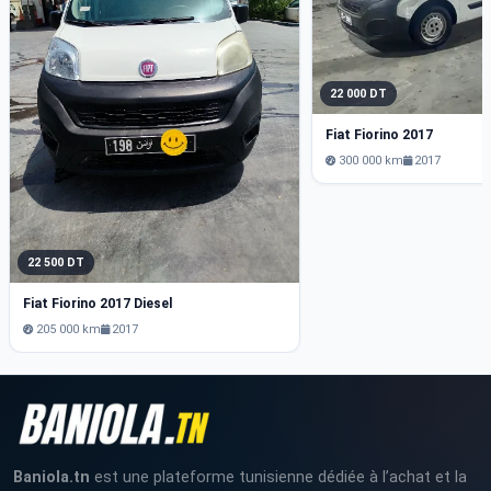
22 000 DT
Fiat Fiorino 2017
300 000 km
2017
22 500 DT
Fiat Fiorino 2017 Diesel
205 000 km
2017
Baniola.tn
est une plateforme tunisienne dédiée à l’achat et la