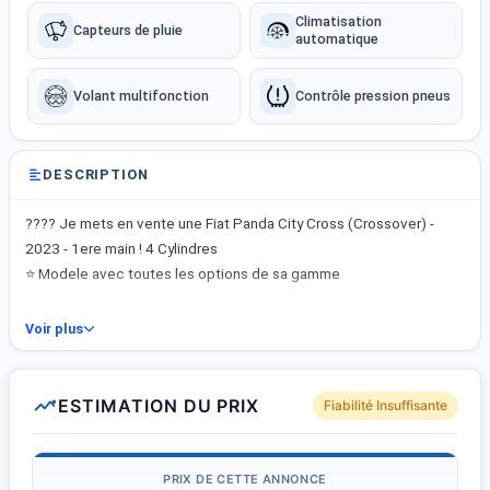
Climatisation
Capteurs de pluie
automatique
Volant multifonction
Contrôle pression pneus
DESCRIPTION
???? Je mets en vente une Fiat Panda City Cross (Crossover) -
2023 - 1ere main ! 4 Cylindres
⭐ Modele avec toutes les options de sa gamme
???? Prix 39500 tnd
Voir plus
(Prix d&#039;achat : 53000dt )
☎️ Tel : 26.841.220
Visible a la Marsa sur rdv
ESTIMATION DU PRIX
Fiabilité Insuffisante
NB: Prix tres raisonnable compte tenu de son prox d&#039;achat
et de son argus en occasion
PRIX DE CETTE ANNONCE