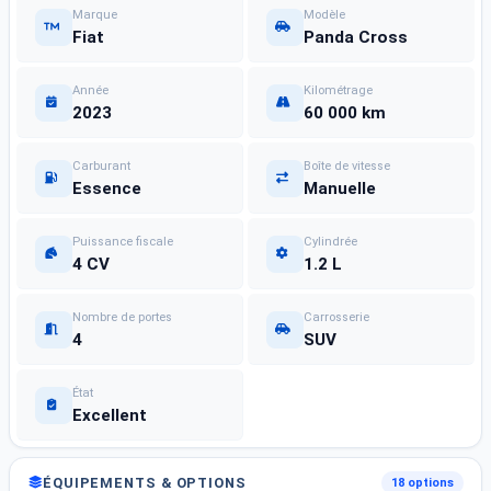
Marque
Modèle
Fiat
Panda Cross
Année
Kilométrage
2023
60 000 km
Carburant
Boîte de vitesse
Essence
Manuelle
Puissance fiscale
Cylindrée
4 CV
1.2 L
Nombre de portes
Carrosserie
4
SUV
État
Excellent
ÉQUIPEMENTS & OPTIONS
18 options