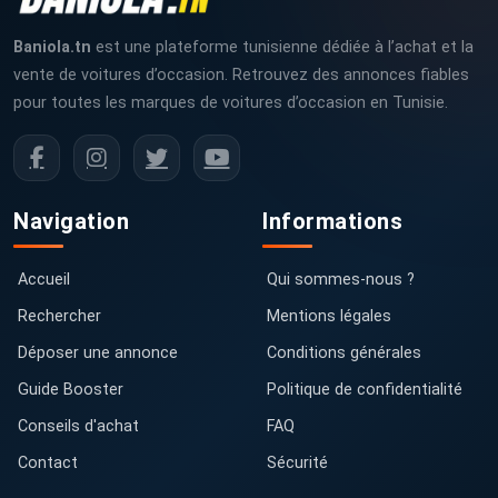
✅ Sieges arrières rabattables
✅ Volume du coffre : Jusqu&#039;à 870 litres avec les sièges
Baniola.tn
est une plateforme tunisienne dédiée à l’achat et la
arrières rabattus !
vente de voitures d’occasion. Retrouvez des annonces fiables
???? Pneus Continental d&#039;origine maison
pour toutes les marques de voitures d’occasion en Tunisie.
✅ Roue de secours
✅ Double des clés
Navigation
Informations
Accueil
Qui sommes-nous ?
Rechercher
Mentions légales
Déposer une annonce
Conditions générales
Guide Booster
Politique de confidentialité
Conseils d'achat
FAQ
Contact
Sécurité