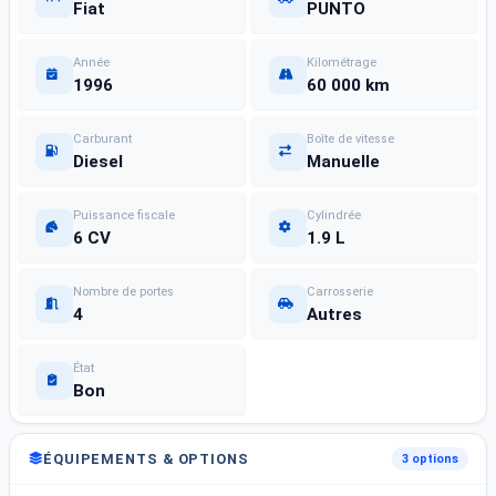
Fiat
PUNTO
Année
Kilométrage
1996
60 000 km
Carburant
Boîte de vitesse
Diesel
Manuelle
Puissance fiscale
Cylindrée
6 CV
1.9 L
Nombre de portes
Carrosserie
4
Autres
État
Bon
ÉQUIPEMENTS & OPTIONS
3 options