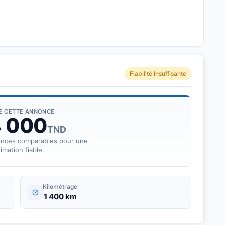
Fiabilité Insuffisante
DE CETTE ANNONCE
4 000
TND
onces comparables pour une
imation fiable.
Kilométrage
1 400 km