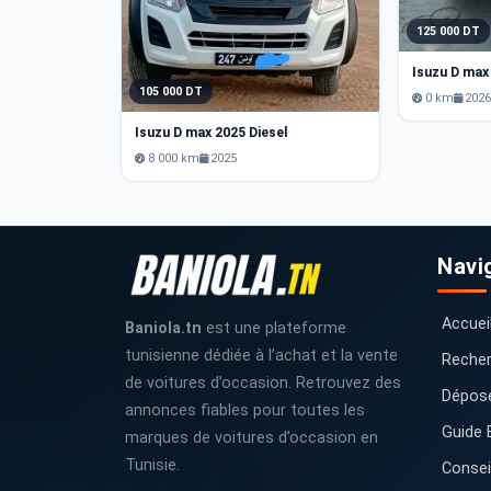
125 000 DT
Isuzu D max
105 000 DT
0 km
202
Isuzu D max 2025 Diesel
8 000 km
2025
Navi
Accuei
Baniola.tn
est une plateforme
tunisienne dédiée à l’achat et la vente
Recher
de voitures d’occasion. Retrouvez des
Dépos
annonces fiables pour toutes les
Guide 
marques de voitures d’occasion en
Tunisie.
Consei