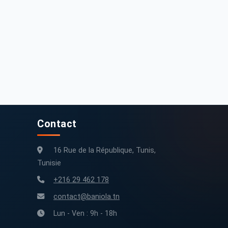
05 000 DT
125 000 DT
uzu D max 2025 0 km
Isuzu D max 2026 Diesel
0 km
2025
0 km
2026
Contact
16 Rue de la République, Tunis,
Tunisie
+216 29 462 178
contact@baniola.tn
Lun - Ven : 9h - 18h