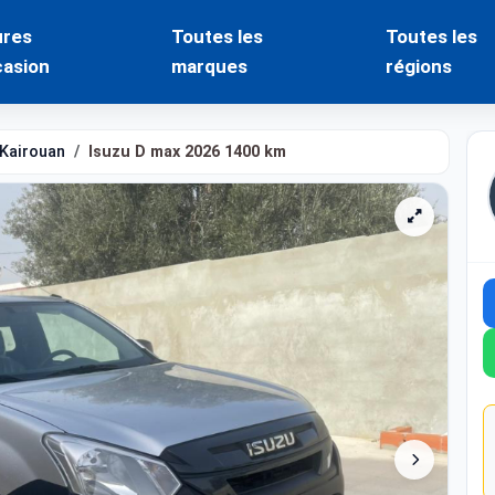
ures
Toutes les
Toutes les
casion
marques
régions
Kairouan
Isuzu D max 2026 1400 km