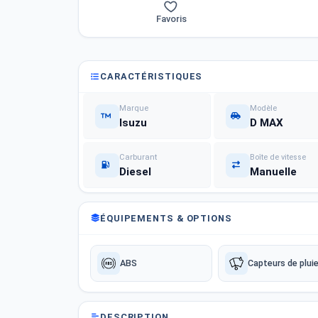
Favoris
CARACTÉRISTIQUES
Marque
Modèle
Isuzu
D MAX
Carburant
Boîte de vitesse
Diesel
Manuelle
ÉQUIPEMENTS & OPTIONS
ABS
Capteurs de plui
DESCRIPTION