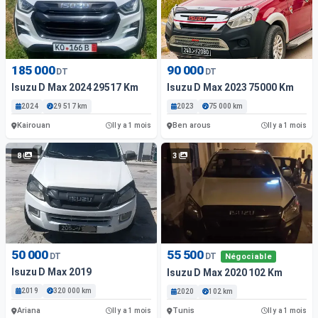
185 000
90 000
DT
DT
Isuzu D Max 2024 29517 Km
Isuzu D Max 2023 75000 Km
2024
29 517 km
2023
75 000 km
Kairouan
Ben arous
Il y a 1 mois
Il y a 1 mois
8
3
50 000
55 500
DT
DT
Négociable
Isuzu D Max 2019
Isuzu D Max 2020 102 Km
2019
320 000 km
2020
102 km
Ariana
Tunis
Il y a 1 mois
Il y a 1 mois