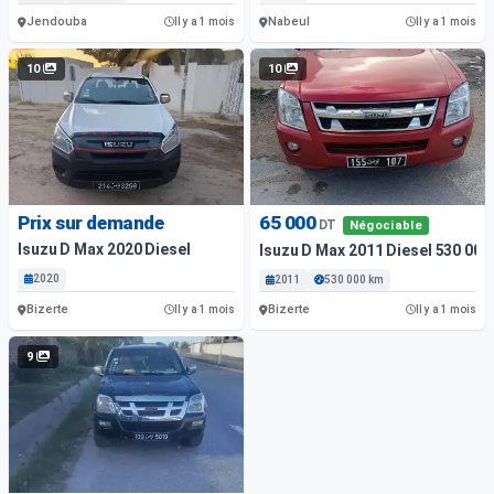
Jendouba
Nabeul
Il y a 1 mois
Il y a 1 mois
10
10
Prix sur demande
65 000
DT
Négociable
Isuzu D Max 2020 Diesel
Isuzu D Max 2011 Diesel 530 000
2020
2011
530 000 km
Bizerte
Bizerte
Il y a 1 mois
Il y a 1 mois
9