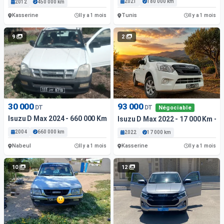
2021
180 000 km
2012
450 000 km
Kasserine
Tunis
Il y a 1 mois
Il y a 1 mois
9
2
30 000
93 000
DT
DT
Négociable
Isuzu D Max 2024 - 660 000 Km - Diesel
Isuzu D Max 2022 - 17 000 Km - D
2004
660 000 km
2022
17 000 km
Nabeul
Kasserine
Il y a 1 mois
Il y a 1 mois
10
12