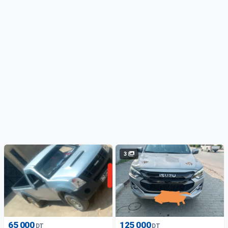
3
65 000
125 000
DT
DT