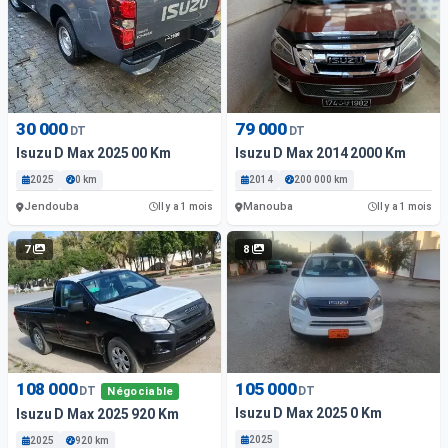
30 000
79 000
DT
DT
Isuzu D Max 2025 00 Km
Isuzu D Max 2014 2000 Km
2025
0 km
2014
200 000 km
Jendouba
Manouba
Il y a 1 mois
Il y a 1 mois
7
8
108 000
105 000
DT
DT
Négociable
Isuzu D Max 2025 0 Km
Isuzu D Max 2025 920 Km
2025
2025
920 km