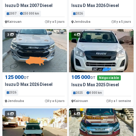
Isuzu D Max 2007 Diesel
Isuzu D Max 2026 Diesel
2007
250 000 km
2026
Kairouan
Jendouba
Il y a 5 jours
Il y a 5 jours
3
4
125 000
105 000
DT
DT
Négociable
Isuzu D Max 2026 Diesel
Isuzu D Max 2025 Diesel
2026
2025
8 000 km
Jendouba
Kairouan
Il y a 6 jours
Il y a 1 semaine
6
6