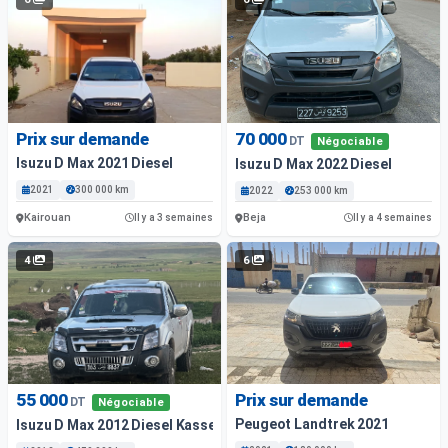
Prix sur demande
70 000
DT
Négociable
Isuzu D Max 2021 Diesel
Isuzu D Max 2022 Diesel
2021
300 000 km
2022
253 000 km
Kairouan
Beja
Il y a 3 semaines
Il y a 4 semaines
4
6
55 000
Prix sur demande
DT
Négociable
Peugeot Landtrek 2021
Isuzu D Max 2012 Diesel Kasserine