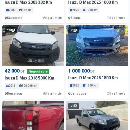
Isuzu D Max 2003 382 Km
Isuzu D Max 2025 1000 Km
2003
382 km
2025
1 000 km
Kasserine
Siliana
Il y a 1 mois
Il y a 1 mois
10
7
42 000
1 000 000
DT
DT
Négociable
Isuzu D Max 2025 1800 Km
Isuzu D Max 2018 5000 Km
2025
1 800 km
2018
500 000 km
Ben arous
Jendouba
Il y a 1 mois
Il y a 1 mois
7