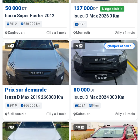
50 000
127 000
DT
DT
Négociable
Isuzu Super Faster 2012
Isuzu D Max 2026 0 Km
2012
280 000 km
2026
Zaghouan
Monastir
Il y a 1 mois
Il y a 1 mois
4
9
Super affaire
Prix sur demande
80 000
DT
Isuzu D Max 2019 266000 Km
Isuzu D Max 2024 000 Km
2019
266 000 km
2024
0 km
Sidi bouzid
Kairouan
Il y a 1 mois
Il y a 1 mois
7
10