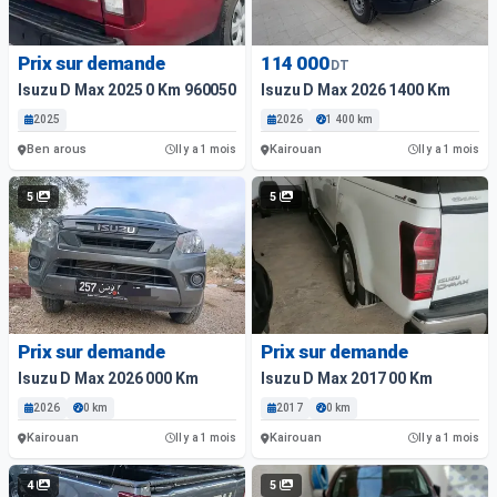
Prix sur demande
114 000
DT
Isuzu D Max 2025 0 Km المهتم يتواصل على 96005024
Isuzu D Max 2026 1400 Km
2025
2026
1 400 km
Ben arous
Kairouan
Il y a 1 mois
Il y a 1 mois
5
5
Prix sur demande
Prix sur demande
Isuzu D Max 2026 000 Km
Isuzu D Max 2017 00 Km
2026
0 km
2017
0 km
Kairouan
Kairouan
Il y a 1 mois
Il y a 1 mois
4
5