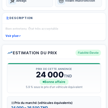
Airbags
Volant multifonction
DESCRIPTION
Bien entretenu. État très acceptable
Voir plus
ESTIMATION DU PRIX
Fiabilité Élevée
PRIX DE CETTE ANNONCE
24 000
TND
Bonne affaire
5.9 % sous le prix d'un véhicule équivalent
Prix du marché (véhicules équivalents)
24 000 – 26 500 TND