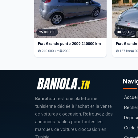
25 000 DT
30 500 DT
Fiat Grande punto 2009 240000 km
Fiat Grande
240 000 km
2009
167 km
2
Navi
Accuei
Baniola.tn
est une plateforme
tunisienne dédiée à l’achat et la vente
Recher
de voitures d’occasion. Retrouvez des
Dépos
annonces fiables pour toutes les
Guide 
marques de voitures d’occasion en
Tunisie.