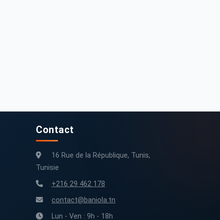
5 500 DT
25 000 DT
at Grande punto 2013 172300 km
Fiat Grande punto 2013 188000 km
172 300 km
2013
188 000 km
2013
Contact
16 Rue de la République, Tunis,
Tunisie
+216 29 462 178
contact@baniola.tn
Lun - Ven : 9h - 18h