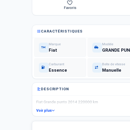
Favoris
CARACTÉRISTIQUES
Marque
Modèle
Fiat
GRANDE PU
Carburant
Boîte de vitesse
Essence
Manuelle
DESCRIPTION
Fiat Grande punto 2014 220000 km
Voir plus