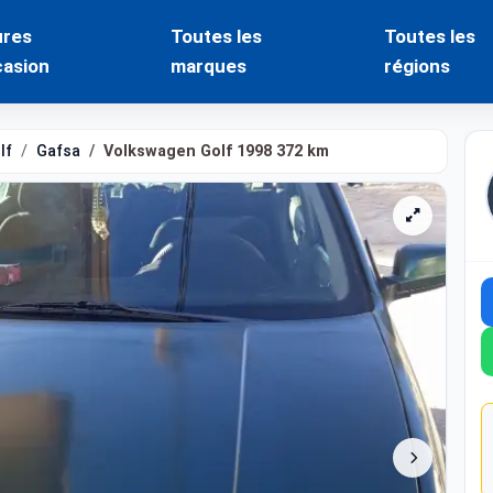
ures
Toutes les
Toutes les
casion
marques
régions
lf
Gafsa
Volkswagen Golf 1998 372 km