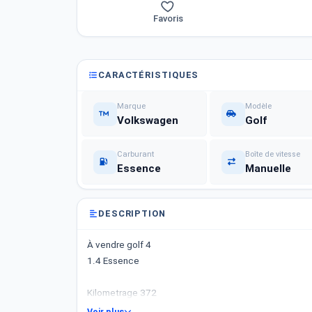
Favoris
CARACTÉRISTIQUES
Marque
Modèle
Volkswagen
Golf
Carburant
Boîte de vitesse
Essence
Manuelle
DESCRIPTION
À vendre golf 4
1.4 Essence
Kilometrage 372
Voir plus