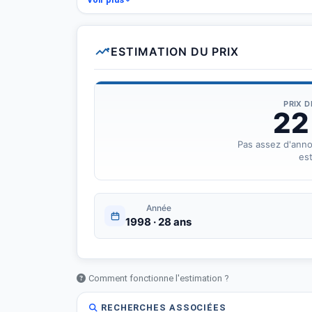
Plus d&amp;#039;iformation 96634502
Prix : 22000 dt
ESTIMATION DU PRIX
Mawjouda fi gafsa
PRIX 
22
Pas assez d'ann
est
Année
1998 · 28 ans
Comment fonctionne l'estimation ?
RECHERCHES ASSOCIÉES