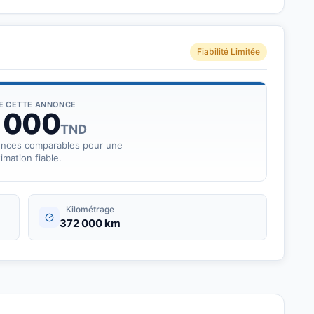
Fiabilité Limitée
DE CETTE ANNONCE
 000
TND
onces comparables pour une
imation fiable.
Kilométrage
372 000 km