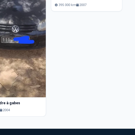
395 000 km
2007
ndre à gabes
2004