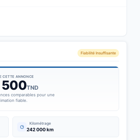
Fiabilité Insuffisante
DE CETTE ANNONCE
 500
TND
onces comparables pour une
imation fiable.
Kilométrage
242 000 km