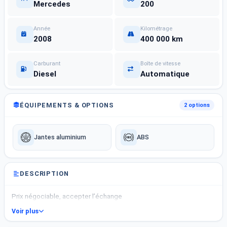
Mercedes
200
Année
Kilométrage
2008
400 000 km
Carburant
Boîte de vitesse
Diesel
Automatique
ÉQUIPEMENTS & OPTIONS
2 options
Jantes aluminium
ABS
DESCRIPTION
Prix négociable, accepter l’échange
Voir plus