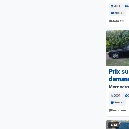
2011
Diesel
Monastir
Prix su
deman
Mercedes
2007
Diesel
Ben arous
4