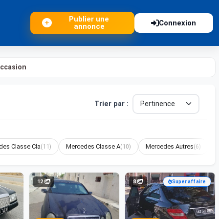
Publier une
Connexion
annonce
ccasion
Trier par :
des Classe Cla
(11)
Mercedes Classe A
(10)
Mercedes Autres
(6)
12
8
Super affaire