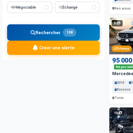
Négociable
Échange
Ben arous
5
Rechercher
108
Créer une alerte
Échange
95 000
Négociab
Mercedes
2018
Essence
Tunis
10