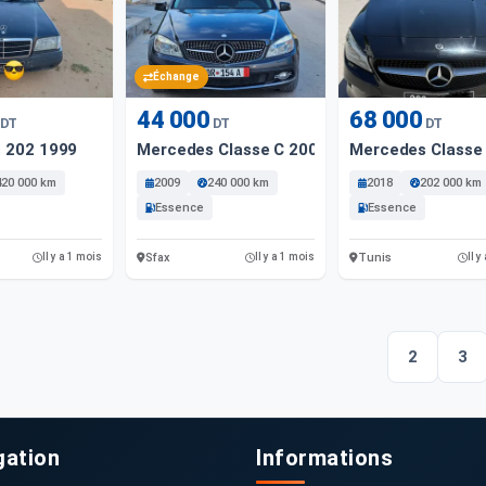
Échange
44 000
68 000
DT
DT
DT
 202 1999
Mercedes Classe C 2009 24000 Km
Mercedes Classe
420 000 km
2009
240 000 km
2018
202 000 km
Essence
Essence
Sfax
Tunis
Il y a 1 mois
Il y a 1 mois
Il y
2
3
gation
Informations