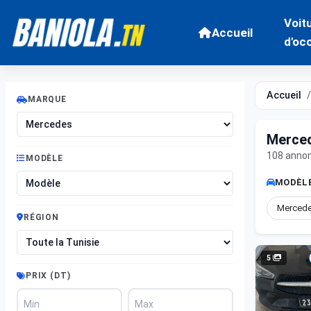
Voit
Accueil
d'oc
Accueil
MARQUE
Merced
108 anno
MODÈLE
MODÈLE
Mercede
RÉGION
5
PRIX (DT)