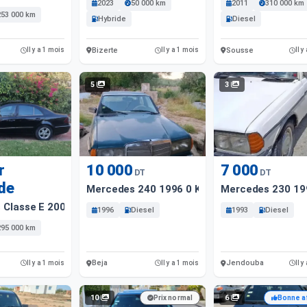
2023
50 000 km
2011
310 000 km
253 000 km
Hybride
Diesel
Bizerte
Sousse
Il y a 1 mois
Il y a 1 mois
Il y
5
3
r
10 000
7 000
DT
DT
de
Mercedes 240 1996 0 Km
Mercedes 230 19
 Classe E 2007
1996
Diesel
1993
Diesel
295 000 km
Beja
Jendouba
Il y a 1 mois
Il y a 1 mois
Il y
10
6
Prix normal
Bonne a