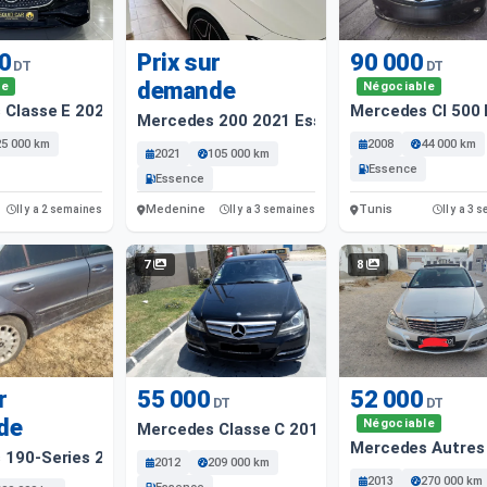
0
Prix sur
90 000
DT
DT
demande
le
Négociable
 Classe E 2024 Essence
Mercedes Cl 500 
Mercedes 200 2021 Essence
25 000 km
2008
44 000 km
2021
105 000 km
Essence
Essence
Medenine
Tunis
Il y a 2 semaines
Il y a 3 semaines
Il y a 3
7
8
r
55 000
52 000
DT
DT
de
Négociable
Mercedes Classe C 2012 Essence
Mercedes Autres 
190-Series 2002 Diesel
2012
209 000 km
2013
270 000 km