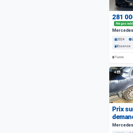
281 00
Négociab
Mercedes
2024
Essence
Tunis
4
Prix su
deman
Mercedes 