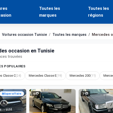
ures
Toutes les
Toutes les
casion
marques
régions
Voitures occasion Tunisie
Toutes les marques
Mercedes o
es occasion en Tunisie
nces trouvées
S POPULAIRES
s Classe C
(24)
Mercedes Classe E
(19)
Mercedes 200
(11)
Merce
6
7
Super affaire