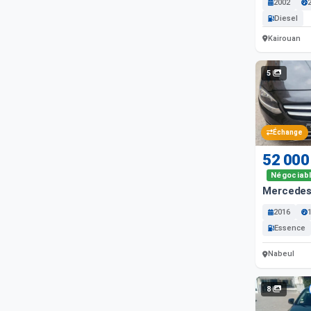
2002
Diesel
Kairouan
5
Échange
52 000
Négociab
Mercedes
2016
Essence
Nabeul
8