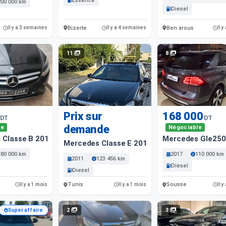
Essence
200 000 km
Diesel
Bizerte
Ben arous
Il y a 3 semaines
Il y a 4 semaines
Il y
11
8
Prix sur
168 000
DT
DT
demande
le
Négociable
 Classe B 2016 Essence Nabeul
Mercedes Gle250
Mercedes Classe E 2011 Diesel 123 456 Km 
180 000 km
2017
110 000 km
2011
123 456 km
Diesel
Diesel
Tunis
Sousse
Il y a 1 mois
Il y a 1 mois
Il y
2
3
Super affaire