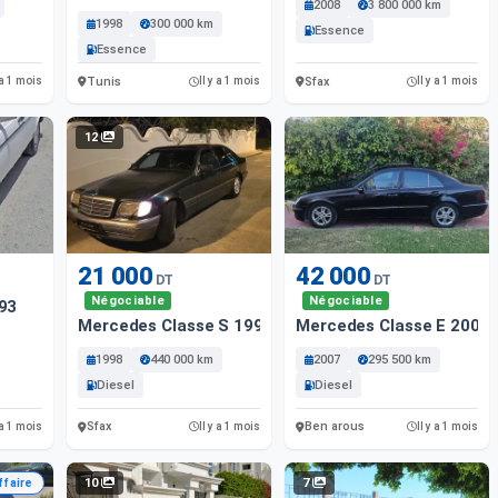
2008
3 800 000 km
1998
300 000 km
Essence
Essence
Tunis
Sfax
 a 1 mois
Il y a 1 mois
Il y a 1 mois
12
21 000
42 000
DT
DT
Négociable
Négociable
93
Mercedes Classe S 1995
Mercedes Classe E 2007
1998
440 000 km
2007
295 500 km
Diesel
Diesel
Sfax
Ben arous
 a 1 mois
Il y a 1 mois
Il y a 1 mois
10
7
ffaire