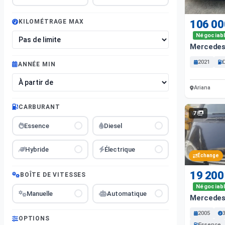
106 00
KILOMÉTRAGE MAX
Négociab
Mercedes 
2021
ANNÉE MIN
Ariana
CARBURANT
7
Essence
Diesel
Hybride
Électrique
Échange
19 200
BOÎTE DE VITESSES
Négociab
Manuelle
Automatique
Mercedes
2005
OPTIONS
Essence