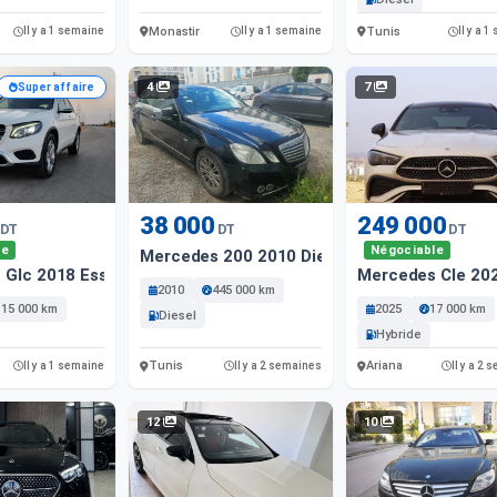
Monastir
Tunis
Il y a 1 semaine
Il y a 1 semaine
Il y a 
4
7
Super affaire
38 000
249 000
DT
DT
DT
le
Négociable
Mercedes 200 2010 Diesel
 Glc 2018 Essence
Mercedes Cle 202
2010
445 000 km
115 000 km
2025
17 000 km
Diesel
Hybride
Tunis
Ariana
Il y a 1 semaine
Il y a 2 semaines
Il y a 2
12
10