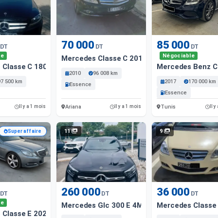
70 000
85 000
DT
DT
DT
le
Négociable
Mercedes Classe C 2010 96008 Km
 Classe C 180; 2019 97500 Km
Mercedes Benz C
2010
96 008 km
97 500 km
2017
170 000 km
Essence
Essence
Ariana
Tunis
Il y a 1 mois
Il y a 1 mois
Il y
11
9
Super affaire
260 000
36 000
DT
DT
DT
le
Mercedes Glc 300 E 4Matic Amg Line Premi
Mercedes Classe
Classe E 2020 - 253 000 Km - Diesel