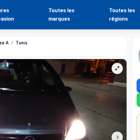
ures
Toutes les
Toutes les
casion
marques
régions
se A
Tunis