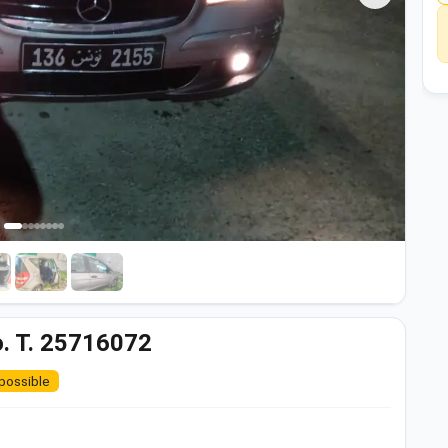
. T. 25716072
possible