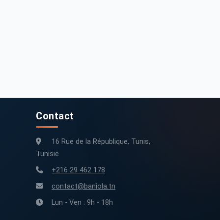
79 214 km
2017
200 000 km
2012
Contact
16 Rue de la République, Tunis,
Tunisie
+216 29 462 178
contact@baniola.tn
Lun - Ven : 9h - 18h