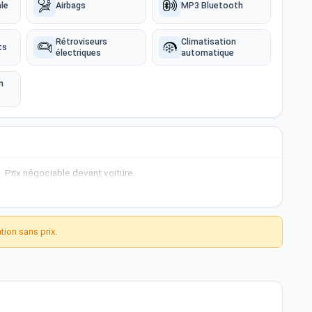
le
Airbags
MP3 Bluetooth
Rétroviseurs
Climatisation
ts
électriques
automatique
n
f. Prix négociable devant voiture.
ion sans prix.