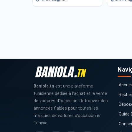
120 000 km
2013
70 000 km
Navi
Accuei
Baniola.tn
est une plateforme
tunisienne dédiée à l’achat et la vente
Recher
de voitures d’occasion. Retrouvez des
Dépos
annonces fiables pour toutes les
Guide 
marques de voitures d’occasion en
Tunisie.
Consei