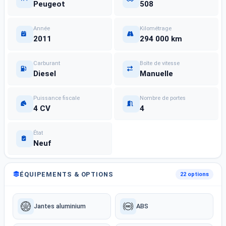
Peugeot
508
Année
Kilométrage
2011
294 000 km
Carburant
Boîte de vitesse
Diesel
Manuelle
Puissance fiscale
Nombre de portes
4 CV
4
État
Neuf
ÉQUIPEMENTS & OPTIONS
22 options
Jantes aluminium
ABS