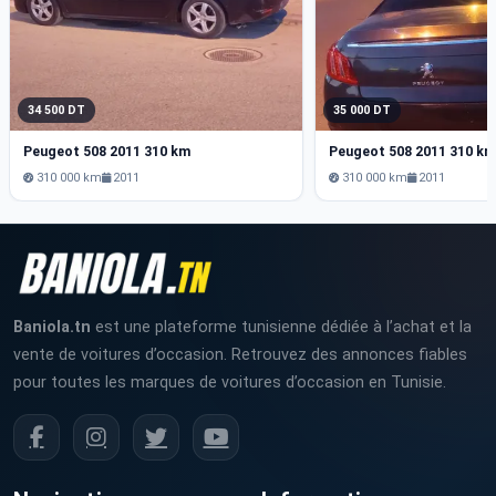
34 500 DT
35 000 DT
Peugeot 508 2011 310 km
Peugeot 508 2011 310 k
310 000 km
2011
310 000 km
2011
Baniola.tn
est une plateforme tunisienne dédiée à l’achat et la
vente de voitures d’occasion. Retrouvez des annonces fiables
pour toutes les marques de voitures d’occasion en Tunisie.