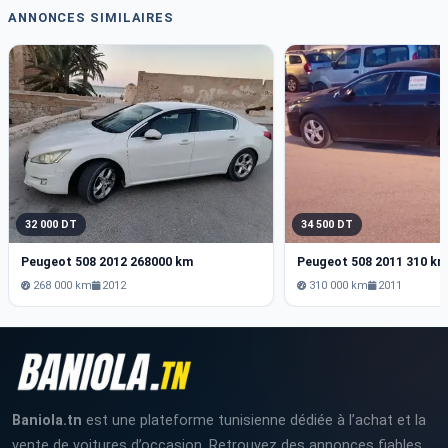
ANNONCES SIMILAIRES
32 000 DT
34 500 DT
Peugeot 508 2012 268000 km
Peugeot 508 2011 310 k
268 000 km
2012
310 000 km
2011
Baniola.tn
est une plateforme tunisienne dédiée à l’achat et la
vente de voitures d’occasion. Retrouvez des annonces fiables