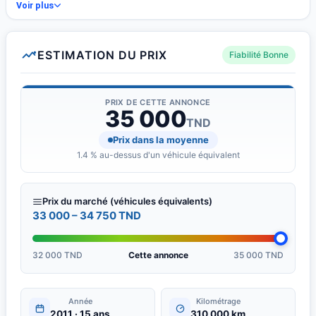
Bonne tenue de route et conduite agréable.
Voir plus
ESTIMATION DU PRIX
Fiabilité Bonne
PRIX DE CETTE ANNONCE
35 000
TND
Prix dans la moyenne
1.4 % au-dessus d'un véhicule équivalent
Prix du marché (véhicules équivalents)
33 000 – 34 750 TND
32 000 TND
Cette annonce
35 000 TND
Année
Kilométrage
2011 · 15 ans
310 000 km