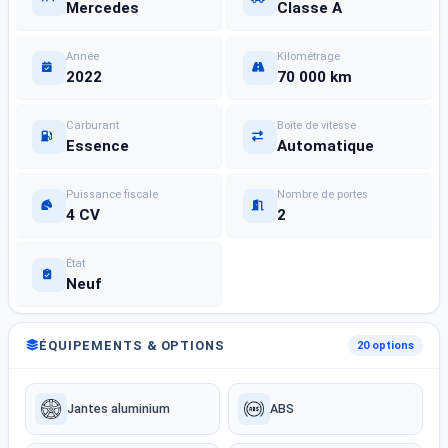
Mercedes
Classe A
Année
Kilométrage
2022
70 000 km
Carburant
Boîte de vitesse
Essence
Automatique
Puissance fiscale
Nombre de portes
4 CV
2
État
Neuf
ÉQUIPEMENTS & OPTIONS
20 options
Jantes aluminium
ABS