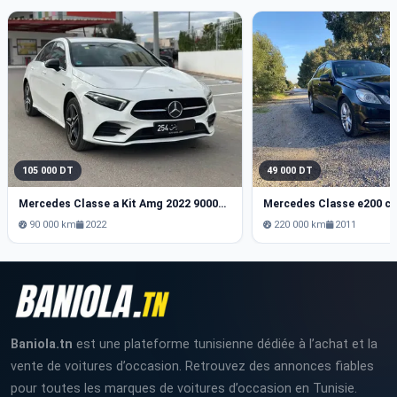
105 000 DT
49 000 DT
Mercedes Classe a Kit Amg 2022 90000 km
Mercedes Classe e200 cg
90 000 km
2022
220 000 km
2011
Baniola.tn
est une plateforme tunisienne dédiée à l’achat et la
vente de voitures d’occasion. Retrouvez des annonces fiables
pour toutes les marques de voitures d’occasion en Tunisie.