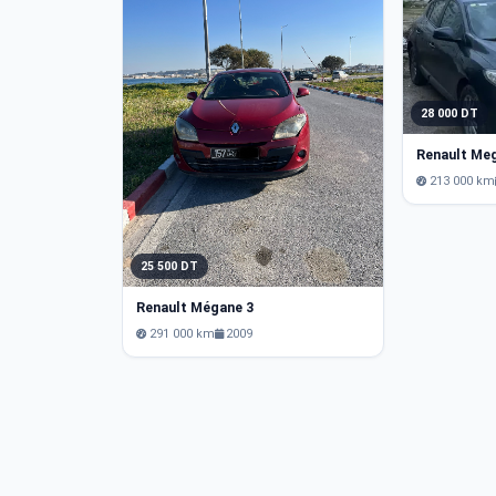
28 000 DT
Renault Me
213 000 km
25 500 DT
Renault Mégane 3
291 000 km
2009