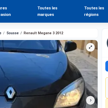
ures
Toutes les
Toutes les
casion
marques
régions
e
Sousse
Renault Megane 3 2012