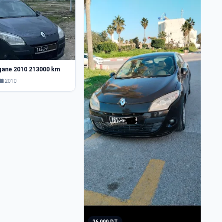
2
gane 2010 213000 km
R
2010
26 000 DT