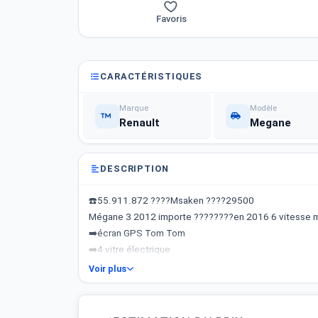
Favoris
CARACTÉRISTIQUES
Marque
Modèle
Renault
Megane
DESCRIPTION
☎️55.911.872 ????Msaken ????29500
Mégane 3 2012 importe ????????en 2016 6 vitesse
➡️écran GPS Tom Tom
➡️4 vitre électrique
➡️régulateur de vitesse
Voir plus
➡️radar de recul
➡️rétroviseurs électrique