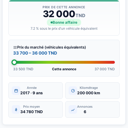
- Fermeture centrale
PRIX DE CETTE ANNONCE
32 000
- Radar De Recul
TND
- Direction assistée
Bonne affaire
- Climatisation
7.2 % sous le prix d'un véhicule équivalent
- Vitres électriques
- Système de navigation
- MP3 Bluetooth
Prix du marché (véhicules équivalents)
- Sièges chauffants
33 700 – 36 000 TND
- Sièges en cuir
- Écran tactile
33 500 TND
Cette annonce
37 000 TND
Contactez-nous pour plus d&amp;#039;informations sur ce
véhicule disponible en Tunisie.
Année
Kilométrage
Tel : 98500119
2017 · 9 ans
200 000 km
Prix moyen
Annonces
34 780 TND
6