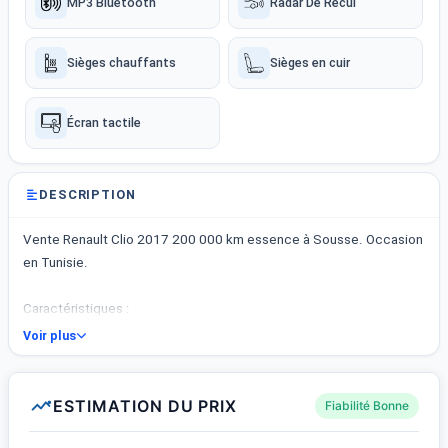
MP3 Bluetooth
Radar De Recul
Sièges chauffants
Sièges en cuir
Écran tactile
DESCRIPTION
Vente Renault Clio 2017 200 000 km essence à Sousse. Occasion
en Tunisie.
Caractéristiques :
- Renault Clio
Voir plus
- Année : 2017
- Kilométrage : 200 000 km
- Carburant : Essence
ESTIMATION DU PRIX
Fiabilité Bonne
- Boîte de vitesse : Manuelle
- Jantes aluminium