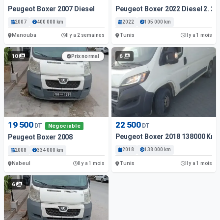
Peugeot Boxer 2007 Diesel
Peugeot Boxer 2022 Diesel 2. 2L
2007
400 000 km
2022
105 000 km
Manouba
Tunis
Il y a 2 semaines
Il y a 1 mois
10
6
Prix normal
19 500
22 500
DT
DT
Négociable
Peugeot Boxer 2018 138000 Km
Peugeot Boxer 2008
2018
138 000 km
2008
334 000 km
Nabeul
Tunis
Il y a 1 mois
Il y a 1 mois
6