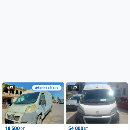
4
4
Bonne affaire
18 500
54 000
DT
DT