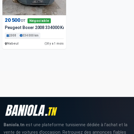
20 500
DT
Négociable
Peugeot Boxer 2008 334000 Km
2008
334 000 km
Nabeul
Il y a 1 mois
Baniola.tn
est une plateforme tunisienne dédiée à l’achat et la
vente de voitures d’occasion. Retrouvez des annonces fiables