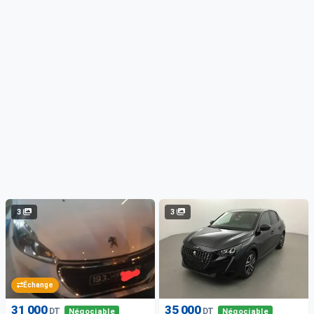
3
3
Échange
31 000
35 000
DT
DT
Négociable
Négociable