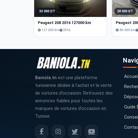
33 000 DT
28 000 DT
Peugeot 208 2016 127000 km
Peugeot 20
127 000 km
2016
86 000 km
Navi
Accuei
Baniola.tn
est une plateforme
tunisienne dédiée à l’achat et la vente
Recher
de voitures d’occasion. Retrouvez des
Dépos
annonces fiables pour toutes les
Guide 
marques de voitures d’occasion en
Tunisie.
Consei
Conta