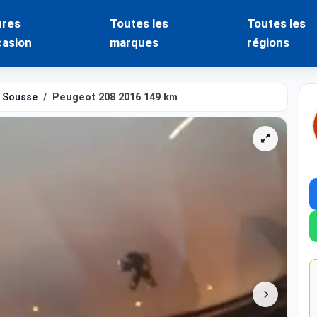
ures
Toutes les
Toutes les
casion
marques
régions
Sousse
Peugeot 208 2016 149 km