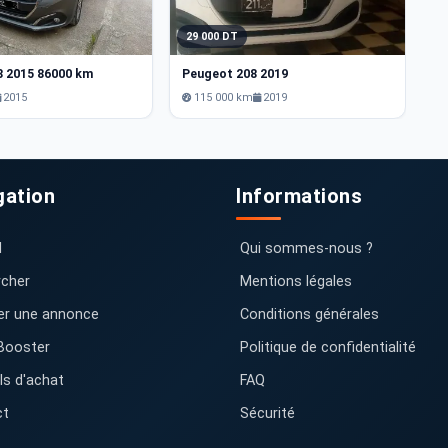
29 000 DT
3
8 2015 86000 km
Peugeot 208 2019
P
2015
115 000 km
2019
gation
Informations
l
Qui sommes-nous ?
cher
Mentions légales
er une annonce
Conditions générales
Booster
Politique de confidentialité
ls d'achat
FAQ
ct
Sécurité