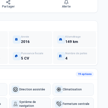
Partager
Alerte
Année
Kilométrage
2016
149 km
Puissance fiscale
Nombre de portes
e
5 CV
4
19 options
Direction assistée
Climatisation
Système de
s
Fermeture centrale
navigation