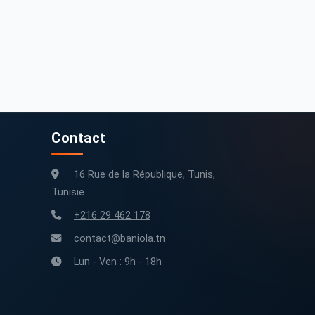
2 500 DT
30 000 DT
eugeot 208 2022 150000 km
Peugeot 208 2015 163000 km
150 000 km
2022
163 000 km
2015
Contact
16 Rue de la République, Tunis,
Tunisie
+216 29 462 178
contact@baniola.tn
Lun - Ven : 9h - 18h