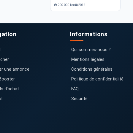
200 000 km
2014
gation
Informations
l
Qui sommes-nous ?
cher
Mentions légales
er une annonce
Conditions générales
Booster
Politique de confidentialité
ls d'achat
FAQ
ct
Sécurité