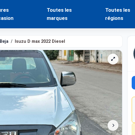
ures
Toutes les
Toutes les
casion
marques
régions
Beja
Isuzu D max 2022 Diesel