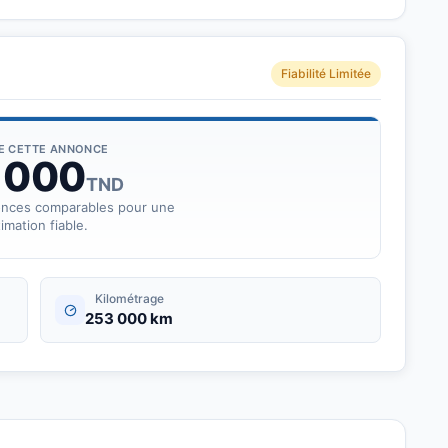
Fiabilité Limitée
r ce véhicule disponible en Tunisie.
DE CETTE ANNONCE
 000
TND
onces comparables pour une
imation fiable.
Kilométrage
253 000 km