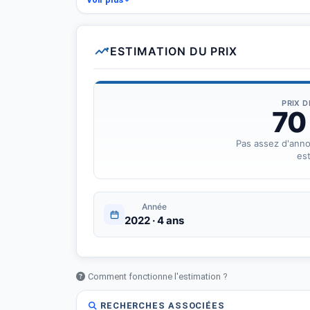
- Kilométrage : 253 000 km
- Carburant : Diesel
- Boîte de vitesse : Manuelle
ESTIMATION DU PRIX
Contactez-nous pour plus d&amp;#039;informations su
PRIX 
70
Pas assez d'ann
est
Année
2022 · 4 ans
Comment fonctionne l'estimation ?
RECHERCHES ASSOCIÉES