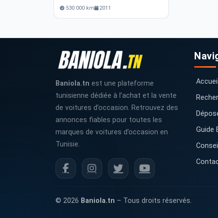
530 000 km
2011
Navi
Accuei
Baniola.tn
est une plateforme
tunisienne dédiée à l’achat et la vente
Recher
de voitures d’occasion. Retrouvez des
Dépos
annonces fiables pour toutes les
Guide 
marques de voitures d’occasion en
Tunisie.
Consei
Conta
© 2026
Baniola.tn
– Tous droits réservés.