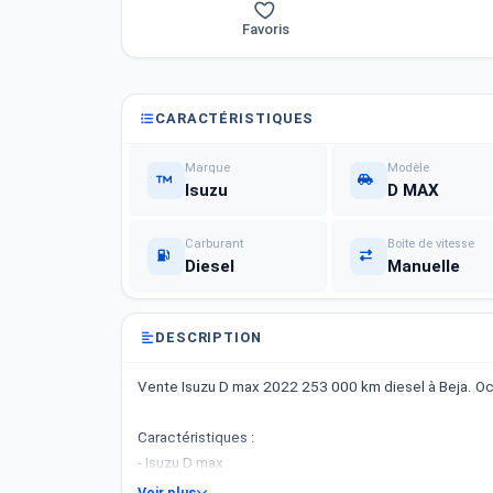
Favoris
CARACTÉRISTIQUES
Marque
Modèle
Isuzu
D MAX
Carburant
Boîte de vitesse
Diesel
Manuelle
DESCRIPTION
Vente Isuzu D max 2022 253 000 km diesel à Beja. Oc
Caractéristiques :
- Isuzu D max
- Année : 2022
Voir plus