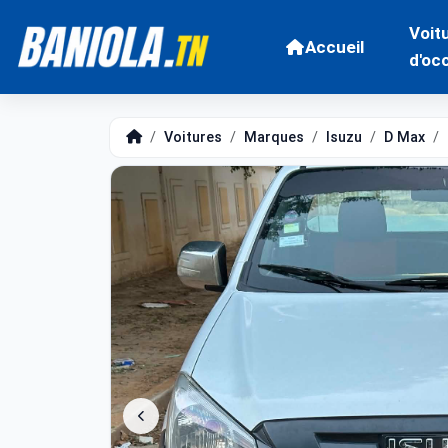
Voit
Accueil
d'oc
Voitures
Marques
Isuzu
D Max