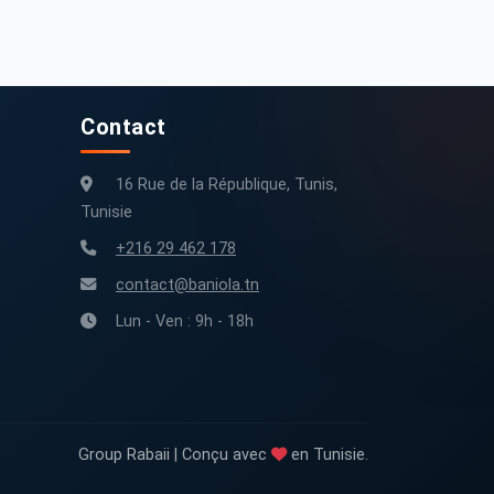
300 000 km
2014
0 km
2024
Contact
16 Rue de la République, Tunis,
Tunisie
+216 29 462 178
contact@baniola.tn
Lun - Ven : 9h - 18h
Group Rabaii | Conçu avec
en Tunisie.