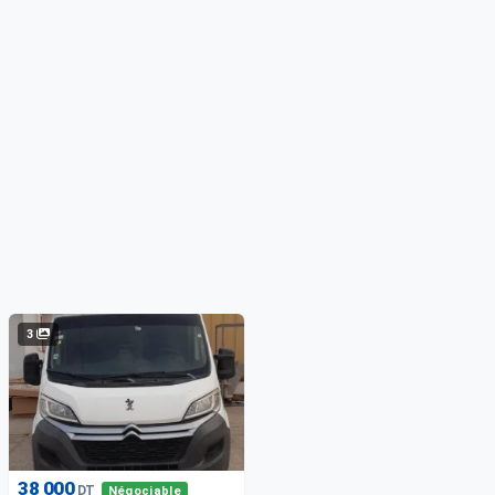
3
38 000
DT
Négociable