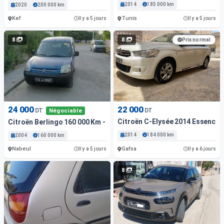
2014
185 000 km
2020
200 000 km
Kef
Tunis
Il y a 5 jours
Il y a 5 jours
8
8
Prix normal
24 000
22 000
DT
DT
Négociable
Citroën C-Elysée 2014 Essence
Citroën Berlingo 160 000 Km - Essence
2014
184 000 km
2004
160 000 km
Nabeul
Gafsa
Il y a 5 jours
Il y a 6 jours
8