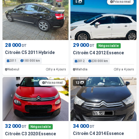
5
Prix normal
28 000
29 000
DT
DT
Négociable
Citroën C5 2011 Hybride
Citroën C4 2012 Essence
2011
180 000 km
2012
230 000 km
Nabeul
Mahdia
Il y a 4 jours
Il y a 4 jours
12
Prix normal
32 000
34 000
DT
DT
Négociable
Citroën C4 2014 Essence
Citroën C3 2020 Essence