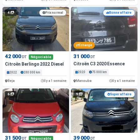
4
Prix normal
Bonne affaire
Échange
42 000
31 000
DT
DT
Négociable
Citroën C3 2020 Essence
Citroën Berlingo 2022 Diesel
2020
75 000 km
2022
280 000 km
Beja
Manouba
Il y a 1 semaine
Il y a 1 semaine
6
9
Super affaire
31 500
39 000
DT
DT
Négociable