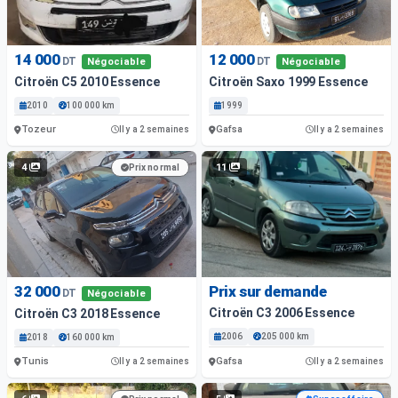
14 000
12 000
DT
DT
Négociable
Négociable
Citroën C5 2010 Essence
Citroën Saxo 1999 Essence
2010
100 000 km
1999
Tozeur
Gafsa
Il y a 2 semaines
Il y a 2 semaines
4
11
Prix normal
32 000
Prix sur demande
DT
Négociable
Citroën C3 2006 Essence
Citroën C3 2018 Essence
2006
205 000 km
2018
160 000 km
Tunis
Gafsa
Il y a 2 semaines
Il y a 2 semaines