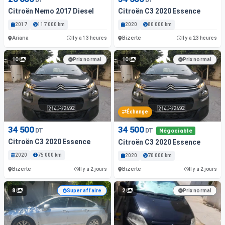
Citroën Nemo 2017 Diesel
Citroën C3 2020 Essence
2017
117 000 km
2020
80 000 km
Ariana
Bizerte
Il y a 13 heures
Il y a 23 heures
10
10
Prix normal
Prix normal
Échange
34 500
34 500
DT
DT
Négociable
Citroën C3 2020 Essence
Citroën C3 2020 Essence
2020
75 000 km
2020
70 000 km
Bizerte
Bizerte
Il y a 2 jours
Il y a 2 jours
8
2
Super affaire
Prix normal