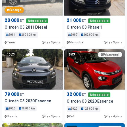
Échange
20 000
21 000
DT
DT
Négociable
Négociable
Citroën C5 2011 Diesel
Citroën C3 Phase 1
2011
200 000 km
2007
262 000 km
Tunis
Manouba
Il y a 3 jours
Il y a 3 jours
10
5
Prix normal
79 000
32 000
DT
DT
Négociable
Citroën C3 2020 Essence
Citroën C3 2020 Essence
2020
70 000 km
2020
125 000 km
Bizerte
Kef
Il y a 3 jours
Il y a 4 jours