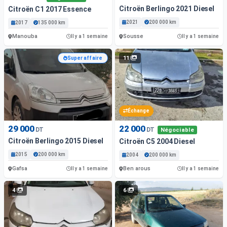
Citroën Berlingo 2021 Diesel
Citroën C1 2017 Essence
2021
200 000 km
2017
135 000 km
Manouba
Sousse
Il y a 1 semaine
Il y a 1 semaine
11
Super affaire
Échange
29 000
22 000
DT
DT
Négociable
Citroën Berlingo 2015 Diesel
Citroën C5 2004 Diesel
2015
200 000 km
2004
200 000 km
Gafsa
Ben arous
Il y a 1 semaine
Il y a 1 semaine
4
6