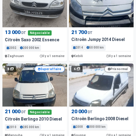
13 000
21 700
DT
DT
Négociable
Citroën Jumpy 2014 Diesel
Citroën Saxo 2002 Essence
2014
50 000 km
2002
200 000 km
Zaghouan
Kebili
Il y a 1 semaine
Il y a 1 semaine
8
6
Super affaire
Prix normal
21 000
20 000
DT
DT
Négociable
Citroën Berlingo 2008 Diesel
Citroën Berlingo 2010 Diesel
2008
300 000 km
2010
285 000 km
Manouba
Sousse
Il y a 1 semaine
Il y a 1 semaine