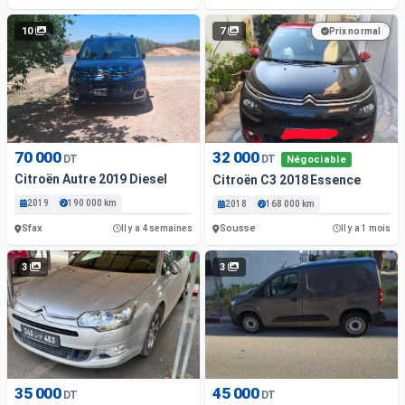
10
7
Prix normal
70 000
32 000
DT
DT
Négociable
Citroën Autre 2019 Diesel
Citroën C3 2018 Essence
2019
190 000 km
2018
168 000 km
Sfax
Sousse
Il y a 4 semaines
Il y a 1 mois
3
3
35 000
45 000
DT
DT