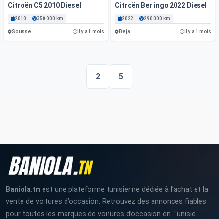
Citroën C5 2010 Diesel
Citroën Berlingo 2022 Diesel
2010
350 000 km
2022
290 000 km
Sousse
Beja
Il y a 1 mois
Il y a 1 mois
2
5
Baniola.tn
est une plateforme tunisienne dédiée à l’achat et la
vente de voitures d’occasion. Retrouvez des annonces fiables
pour toutes les marques de voitures d’occasion en Tunisie.