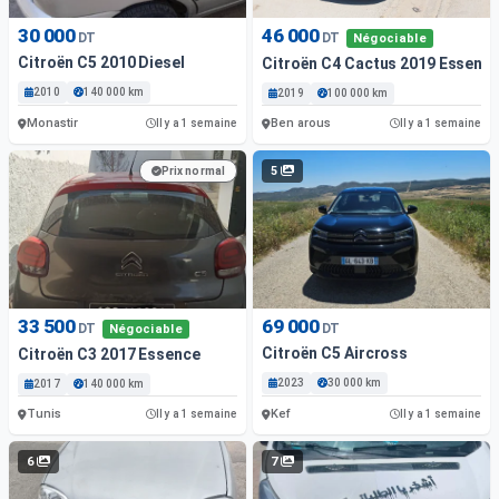
30 000
46 000
DT
DT
Négociable
Citroën C5 2010 Diesel
Citroën C4 Cactus 2019 Essenc
2010
140 000 km
2019
100 000 km
Monastir
Ben arous
Il y a 1 semaine
Il y a 1 semaine
5
Prix normal
33 500
69 000
DT
DT
Négociable
Citroën C5 Aircross
Citroën C3 2017 Essence
2023
30 000 km
2017
140 000 km
Tunis
Kef
Il y a 1 semaine
Il y a 1 semaine
6
7