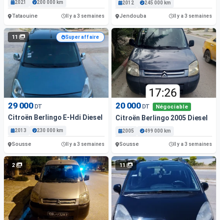
2021
200 000 km
2012
245 000 km
Tataouine
Jendouba
Il y a 3 semaines
Il y a 3 semaines
11
Super affaire
29 000
20 000
DT
DT
Négociable
Citroën Berlingo E-Hdi Diesel
Citroën Berlingo 2005 Diesel
2013
230 000 km
2005
499 000 km
Sousse
Sousse
Il y a 3 semaines
Il y a 3 semaines
2
11