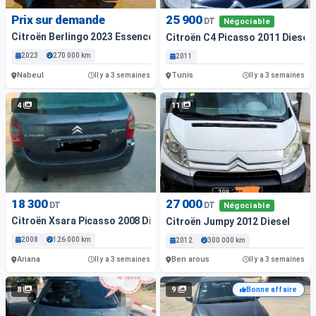
Prix sur demande
25 900
DT
Négociable
Citroën Berlingo 2023 Essence
Citroën C4 Picasso 2011 Diesel
2023
270 000 km
2011
Nabeul
Tunis
Il y a 3 semaines
Il y a 3 semaines
4
11
18 300
27 000
DT
DT
Négociable
Citroën Xsara Picasso 2008 Diesel
Citroën Jumpy 2012 Diesel
2008
126 000 km
2012
300 000 km
Ariana
Ben arous
Il y a 3 semaines
Il y a 3 semaines
8
9
Bonne affaire