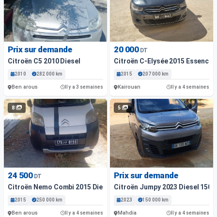
Prix sur demande
20 000
DT
Citroën C5 2010 Diesel
Citroën C-Elysée 2015 Essence
2010
282 000 km
2015
207 000 km
Ben arous
Kairouan
Il y a 3 semaines
Il y a 4 semaines
8
5
24 500
Prix sur demande
DT
Citroën Nemo Combi 2015 Diesel
Citroën Jumpy 2023 Diesel 150 
2015
250 000 km
2023
150 000 km
Ben arous
Mahdia
Il y a 4 semaines
Il y a 4 semaines