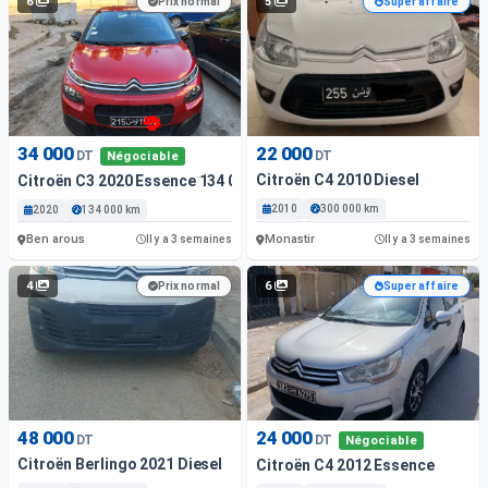
6
5
Prix normal
Super affaire
34 000
22 000
DT
DT
Négociable
Citroën C4 2010 Diesel
Citroën C3 2020 Essence 134 000 Km Ben Arous
2010
300 000 km
2020
134 000 km
Ben arous
Monastir
Il y a 3 semaines
Il y a 3 semaines
4
6
Prix normal
Super affaire
48 000
24 000
DT
DT
Négociable
Citroën Berlingo 2021 Diesel
Citroën C4 2012 Essence