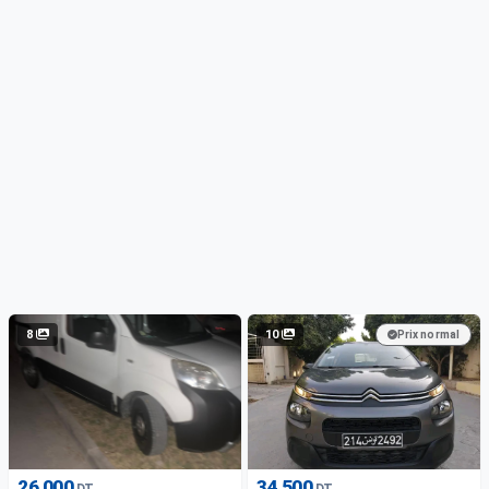
8
10
Prix normal
26 000
34 500
DT
DT