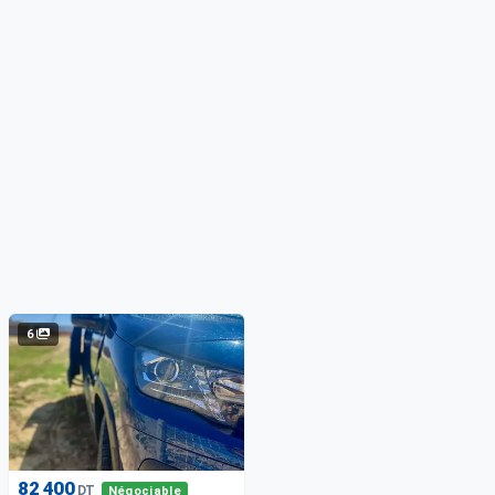
6
82 400
DT
Négociable