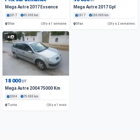
Mega Autre 2017 Essence
Mega Autre 2017 Gpl
2017
85 000 km
2017
200 000 km
Sfax
Sfax
Il y a 1 semaine
Il y a 2 semaines
4
18 000
DT
Mega Autre 2004 75000 Km
2004
75 000 km
Tunis
Il y a 1 mois