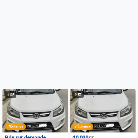
5
5
Échange
Échange
Prix sur demande
40 000
DT