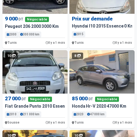
9 000
Prix sur demande
DT
Négociable
Hyundai I10 2015 Essence 0 Km
Peugeot 206 2000 3000 Km
2015
2000
300 000 km
Tunis
Tunis
Il y a 1 mois
Il y a 1 mois
10
8
27 000
85 000
DT
DT
Négociable
Négociable
Fiat Grande Punto 2010 Essence 211 000 Km
Honda Hr-V 2020 47000 Km
2010
211 000 km
2020
47 000 km
Sousse
Tunis
Il y a 1 mois
Il y a 1 mois
10
10