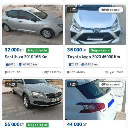
2
Prix normal
32 000
35 000
DT
DT
Négociable
Négociable
Seat Ibiza 2010 168 Km
Toyota Aygo 2023 46000 Km
2010
168 000 km
2023
46 000 km
Kairouan
Ben arous
Il y a 1 mois
Il y a 1 mois
10
2
Prix normal
55 000
44 000
DT
DT
Négociable