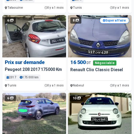
Tataouine
Tunis
Il y a 1 mois
Il y a 1 mois
6
8
Super affaire
Prix sur demande
16 500
DT
Négociable
Peugeot 208 2017 175000 Km
Renault Clio Classic Diesel
2017
175 000 km
Tunis
Nabeul
Il y a 1 mois
Il y a 1 mois
6
10