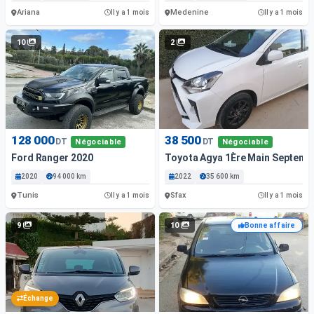
Ariana
Medenine
Il y a 1 mois
Il y a 1 mois
10
2
128 000
38 500
DT
DT
Négociable
Négociable
Ford Ranger 2020
Toyota Agya 1Ère Main Septemb
2020
94 000 km
2022
35 600 km
Tunis
Sfax
Il y a 1 mois
Il y a 1 mois
9
10
Bonne affaire
Échange