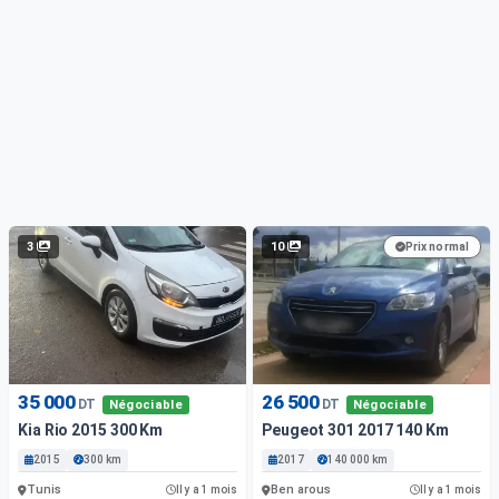
3
10
Prix normal
35 000
26 500
DT
DT
Négociable
Négociable
Kia Rio 2015 300 Km
Peugeot 301 2017 140 Km
2015
300 km
2017
140 000 km
Tunis
Ben arous
Il y a 1 mois
Il y a 1 mois