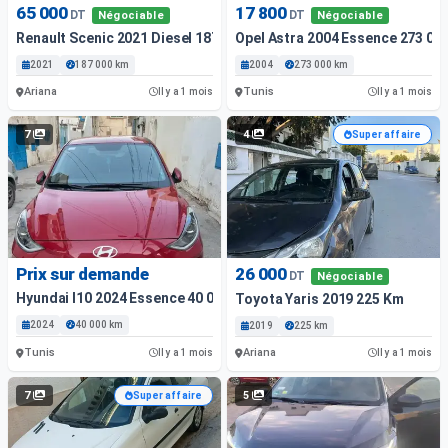
65 000
17 800
DT
DT
Négociable
Négociable
Renault Scenic 2021 Diesel 187 000 Km
Opel Astra 2004 Essence 273 00
2021
187 000 km
2004
273 000 km
Ariana
Tunis
Il y a 1 mois
Il y a 1 mois
7
4
Super affaire
Prix sur demande
26 000
DT
Négociable
Hyundai I10 2024 Essence 40 000 Km
Toyota Yaris 2019 225 Km
2024
40 000 km
2019
225 km
Tunis
Ariana
Il y a 1 mois
Il y a 1 mois
7
5
Super affaire