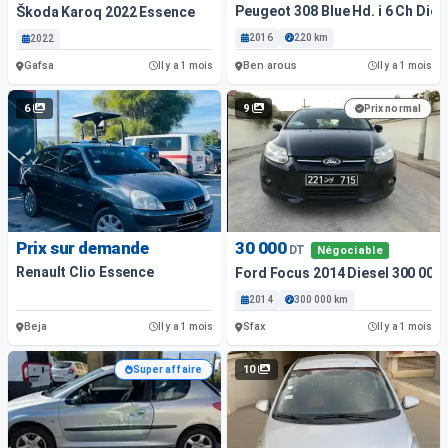
Peugeot 308 Blue Hd. i 6 Ch Dies
Škoda Karoq 2022 Essence
2016
220 km
2022
Gafsa
Ben arous
Il y a 1 mois
Il y a 1 mois
6
9
Prix normal
Prix sur demande
30 000
DT
Négociable
Renault Clio Essence
Ford Focus 2014 Diesel 300 000
2014
300 000 km
Beja
Sfax
Il y a 1 mois
Il y a 1 mois
10
Super affaire