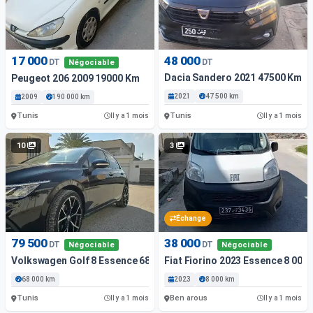
17 000
48 000
DT
DT
Négociable
Dacia Sandero 2021 47500 Km
Peugeot 206 2009 19000 Km
2021
47 500 km
2009
190 000 km
Tunis
Tunis
Il y a 1 mois
Il y a 1 mois
10
3
Échange
79 500
38 000
DT
DT
Négociable
Négociable
Volkswagen Golf 8 Essence 68 000 Km
Fiat Fiorino 2023 Essence 8 000
68 000 km
2023
8 000 km
Tunis
Ben arous
Il y a 1 mois
Il y a 1 mois