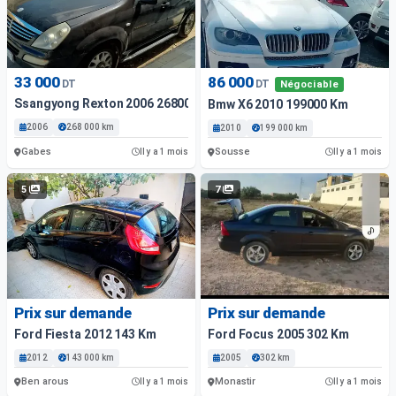
33 000
86 000
DT
DT
Négociable
Ssangyong Rexton 2006 268000 Km
Bmw X6 2010 199000 Km
2006
268 000 km
2010
199 000 km
Gabes
Sousse
Il y a 1 mois
Il y a 1 mois
5
7
Prix sur demande
Prix sur demande
Ford Fiesta 2012 143 Km
Ford Focus 2005 302 Km
2012
143 000 km
2005
302 km
Ben arous
Monastir
Il y a 1 mois
Il y a 1 mois