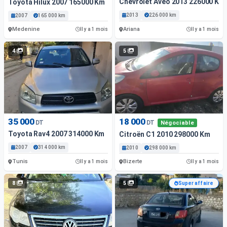
Chevrolet Aveo 2013 226000 Km
Toyota Hilux 2007 165000 Km
2013
226 000 km
2007
165 000 km
Medenine
Ariana
Il y a 1 mois
Il y a 1 mois
4
5
35 000
18 000
DT
DT
Négociable
Toyota Rav4 2007 314000 Km
Citroën C1 2010 298000 Km
2007
314 000 km
2010
298 000 km
Tunis
Bizerte
Il y a 1 mois
Il y a 1 mois
8
5
Super affaire