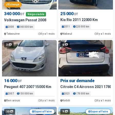
Échange
340 000
25 000
DT
DT
Négociable
Kia Rio 2011 22000 Km
Volkswagen Passat 2008
2011
220 000 km
2008
340 000 km
Tataouine
Nabeul
Il y a 1 mois
Il y a 1 mois
3
6
16 000
Prix sur demande
DT
Peugeot 407 2007 15000 Km
Citroën C4 Aircross 2021 17800
2007
150 000 km
2021
178 000 km
Ben arous
Kebili
Il y a 1 mois
Il y a 1 mois
10
9
Super affaire
Super affaire