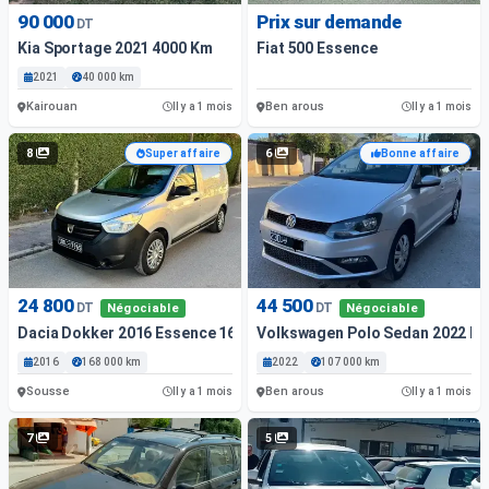
90 000
Prix sur demande
DT
Kia Sportage 2021 4000 Km
Fiat 500 Essence
2021
40 000 km
Kairouan
Ben arous
Il y a 1 mois
Il y a 1 mois
8
6
Super affaire
Bonne affaire
24 800
44 500
DT
DT
Négociable
Négociable
Dacia Dokker 2016 Essence 168 000 Km
Volkswagen Polo Sedan 2022 Es
2016
168 000 km
2022
107 000 km
Sousse
Ben arous
Il y a 1 mois
Il y a 1 mois
7
5