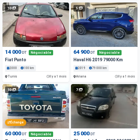
10
5
14 000
64 900
DT
DT
Négociable
Négociable
Fiat Punto
Haval H6 2019 79000 Km
2000
100 km
2019
79 000 km
Tunis
Ariana
Il y a 1 mois
Il y a 1 mois
10
7
Échange
60 000
25 000
DT
DT
Négociable