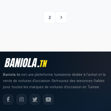
2
Baniola.tn
est une plateforme tunisienne dédiée à l’achat et la
vente de voitures d’occasion. Retrouvez des annonces fiables
pour toutes les marques de voitures d’occasion en Tunisie.