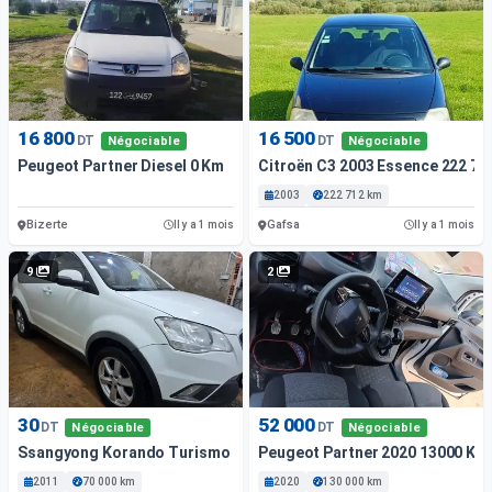
16 800
16 500
DT
DT
Négociable
Négociable
Peugeot Partner Diesel 0 Km
Citroën C3 2003 Essence 222 71
2003
222 712 km
Bizerte
Gafsa
Il y a 1 mois
Il y a 1 mois
9
2
30
52 000
DT
DT
Négociable
Négociable
Ssangyong Korando Turismo 2011 7000 Km
Peugeot Partner 2020 13000 Km
2011
70 000 km
2020
130 000 km