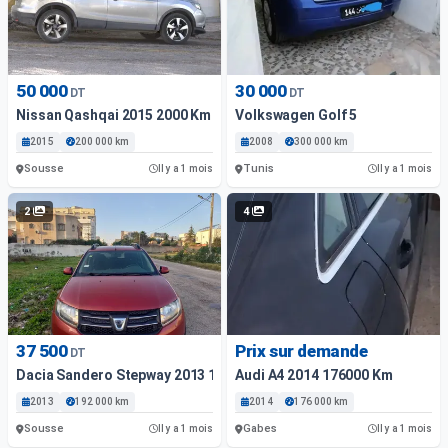
50 000
30 000
DT
DT
Nissan Qashqai 2015 2000 Km
Volkswagen Golf 5
2015
200 000 km
2008
300 000 km
Sousse
Tunis
Il y a 1 mois
Il y a 1 mois
2
4
37 500
Prix sur demande
DT
Dacia Sandero Stepway 2013 192000 Km
Audi A4 2014 176000 Km
2013
192 000 km
2014
176 000 km
Sousse
Gabes
Il y a 1 mois
Il y a 1 mois