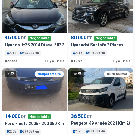
46 000
80 000
DT
DT
Négociable
Négociable
Hyundai Ix35 2014 Diesel 303748 Km Boite Automatique
Hyuandai Santafe 7 Places
2014
303 748 km
2018
210 000 km
Ariana
Tunis
Il y a 1 mois
Il y a 1 mois
2
12
Super affaire
Prix normal
14 000
36 500
DT
DT
Négociable
Peugeot K9 Année 2021 Klm 290
Ford Fiesta 2005 - 290 350 Km - Essence
2021
290 000 km
2005
290 350 km