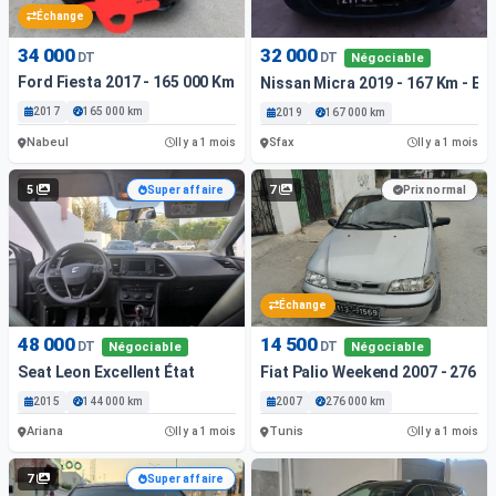
Échange
34 000
32 000
DT
DT
Négociable
Ford Fiesta 2017 - 165 000 Km - Essence
Nissan Micra 2019 - 167 Km - Es
2017
165 000 km
2019
167 000 km
Nabeul
Sfax
Il y a 1 mois
Il y a 1 mois
5
7
Super affaire
Prix normal
Échange
48 000
14 500
DT
DT
Négociable
Négociable
Seat Leon Excellent État
Fiat Palio Weekend 2007 - 276 0
2015
144 000 km
2007
276 000 km
Ariana
Tunis
Il y a 1 mois
Il y a 1 mois
7
Super affaire