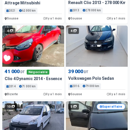
Renault Clio 2013 - 278 000 Km 
Attrage Mitsubishi
2013
278 000 km
2021
62 000 km
Sousse
Sousse
Il y a 1 mois
Il y a 1 mois
4
4
41 000
39 000
DT
DT
Négociable
Volkswagen Polo Sedan
Clio 4 Dynamic 2014 - Essence
2016
79 000 km
2014
71 000 km
Bizerte
Sousse
Il y a 1 mois
Il y a 1 mois
10
5
Super affaire