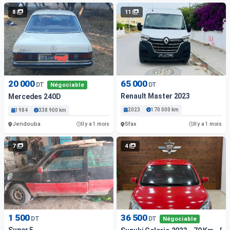
8
11
20 000
65 000
DT
DT
Négociable
Renault Master 2023
Mercedes 240D
2023
170 000 km
1984
338 900 km
Jendouba
Sfax
Il y a 1 mois
Il y a 1 mois
7
4
1 500
36 500
DT
DT
Négociable
Super 5