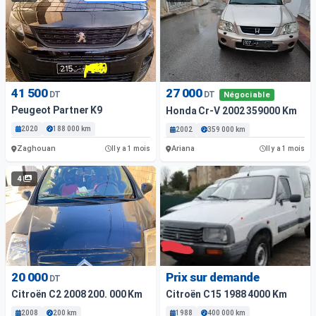
41 500
27 000
DT
DT
Négociable
Peugeot Partner K9
Honda Cr-V 2002 359000 Km
2020
188 000 km
2002
359 000 km
Zaghouan
Ariana
Il y a 1 mois
Il y a 1 mois
4
20 000
Prix sur demande
DT
Citroën C2 2008 200. 000 Km
Citroën C15 1988 4000 Km
2008
200 km
1988
400 000 km