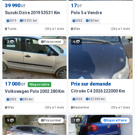
39 990
17
DT
DT
Suzuki Dzire 2019 53531 Km
Polo 5 a Vendre
2019
53 531 km
2002
280 km
Tunis
Sfax
Il y a 1 mois
Il y a 1 mois
2
6
Prix normal
17 000
Prix sur demande
DT
Négociable
Citroën C4 2026 222000 Km
Volkswagen Polo 2002 280 Km
2026
222 000 km
2002
280 km
Sfax
Kasserine
Il y a 1 mois
Il y a 1 mois
5
7
Prix normal
Super affaire