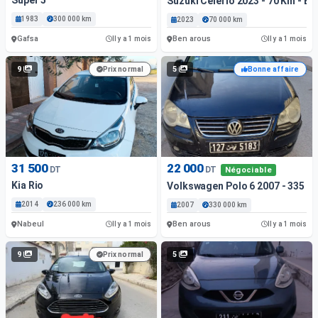
Suzuki Celerio 2023 - 70 Km - E
1983
300 000 km
2023
70 000 km
Gafsa
Ben arous
Il y a 1 mois
Il y a 1 mois
9
5
Prix normal
Bonne affaire
31 500
22 000
DT
DT
Négociable
Kia Rio
Volkswagen Polo 6 2007 - 335 0
2014
236 000 km
2007
330 000 km
Nabeul
Ben arous
Il y a 1 mois
Il y a 1 mois
9
5
Prix normal