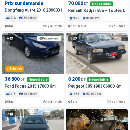
Prix sur demande
70 000
DT
Négociable
Dongfeng Autre 2016 289000 Km
Renault Kadjar Bva – Toutes Opti
2016
289 000 km
2022
90 000 km
Sfax
Ben arous
Il y a 1 mois
Il y a 1 mois
6
5
Prix normal
Échange
36 500
6 200
DT
DT
Négociable
Négociable
Ford Focus 2015 17000 Km
Peugeot 305 1983 66000 Km
2015
170 000 km
1983
660 000 km
Sfax
Beja
Il y a 1 mois
Il y a 1 mois
7