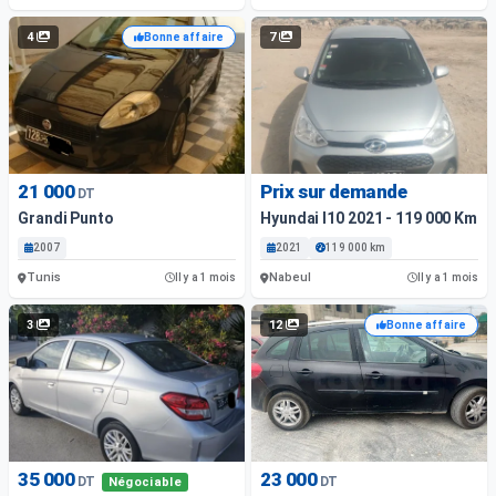
4
7
Bonne affaire
21 000
Prix sur demande
DT
Grandi Punto
Hyundai I10 2021 - 119 000 Km -
2007
2021
119 000 km
Tunis
Nabeul
Il y a 1 mois
Il y a 1 mois
3
12
Bonne affaire
35 000
23 000
DT
DT
Négociable