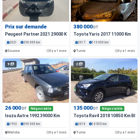
Prix sur demande
380 000
DT
Peugeot Partner 2021 29000 Km
Toyota Yaris 2017 11000 Km
2021
290 000 km
2017
110 000 km
Sousse
Tunis
Il y a 1 mois
Il y a 1 mois
9
2
26 000
135 000
DT
DT
Négociable
Négociable
Isuzu Autre 1992 39000 Km
Toyota Rav4 2018 10850 Km Bleu
1992
390 000 km
2018
10 850 km
Mahdia
Tunis
Il y a 1 mois
Il y a 1 mois