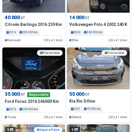
40 000
14 000
DT
DT
Citroën Berlingo 2016 239 Km
Volkswagen Polo 4 2002 240 Km
2016
239 000 km
2002
240 000 km
Kairouan
Sfax
Il y a 1 mois
Il y a 1 mois
Prix normal
Prix normal
35 000
55 000
DT
DT
Négociable
Kia Rio Gtline
Ford Focus 2016 246000 Km
2021
70 000 km
2016
246 000 km
Tunis
Gabes
Il y a 1 mois
Il y a 1 mois
9
5
Super affaire