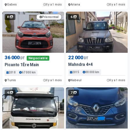
Gabes
Ariana
Il y a 1 mois
Il y a 1 mois
8
6
Prix normal
36 000
22 000
DT
DT
Négociable
Mahndra 4×4
Picanto 1Ère Main
2015
88 000 km
2018
67 000 km
Tunis
Nabeul
Il y a 1 mois
Il y a 1 mois
4
7