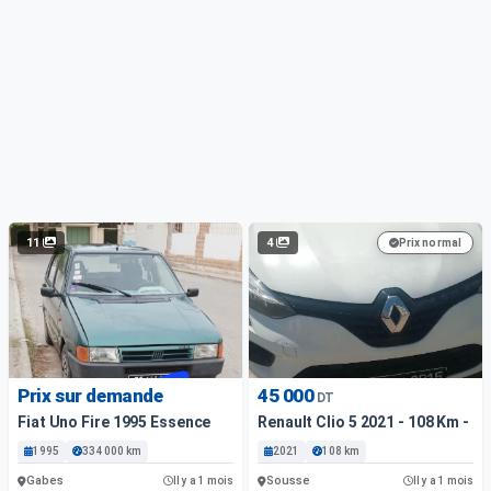
11
4
Prix normal
Prix sur demande
45 000
DT
Fiat Uno Fire 1995 Essence
Renault Clio 5 2021 - 108 Km - E
1995
334 000 km
2021
108 km
Gabes
Sousse
Il y a 1 mois
Il y a 1 mois