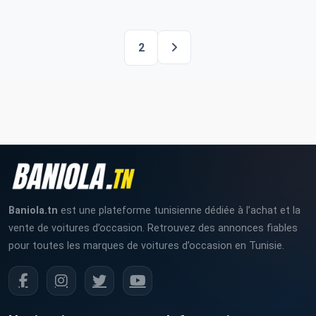
2
Baniola.tn
est une plateforme tunisienne dédiée à l’achat et la
vente de voitures d’occasion. Retrouvez des annonces fiables
pour toutes les marques de voitures d’occasion en Tunisie.