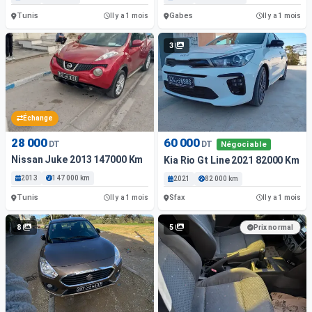
Tunis
Gabes
Il y a 1 mois
Il y a 1 mois
3
Échange
28 000
60 000
DT
DT
Négociable
Nissan Juke 2013 147000 Km
Kia Rio Gt Line 2021 82000 Km
2013
147 000 km
2021
82 000 km
Tunis
Sfax
Il y a 1 mois
Il y a 1 mois
8
5
Prix normal