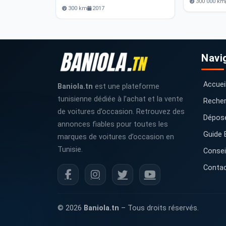
300 000 km
300 km
2017
Navi
Accuei
Baniola.tn
est une plateforme
tunisienne dédiée à l’achat et la vente
Recher
de voitures d’occasion. Retrouvez des
Dépos
annonces fiables pour toutes les
Guide 
marques de voitures d’occasion en
Tunisie.
Consei
Conta
© 2026
Baniola.tn
– Tous droits réservés.