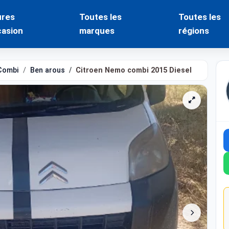
ures
Toutes les
Toutes les
casion
marques
régions
Combi
Ben arous
Citroen Nemo combi 2015 Diesel