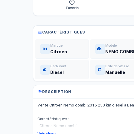
Favoris
CARACTÉRISTIQUES
Marque
Modèle
Citroen
NEMO COMB
Carburant
Boîte de vitesse
Diesel
Manuelle
DESCRIPTION
Vente Citroen Nemo combi 2015 250 km diesel à Ben 
Caractéristiques :
- Citroen Nemo combi
- Année : 2015
Voir plus