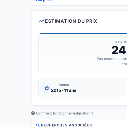
- Kilométrage : 250 km
- Carburant : Diesel
- Boîte de vitesse : Manuelle
ESTIMATION DU PRIX
Contactez-nous pour plus d&amp;#039;informations su
PRIX 
24
Pas assez d'ann
est
Année
2015 · 11 ans
Comment fonctionne l'estimation ?
RECHERCHES ASSOCIÉES