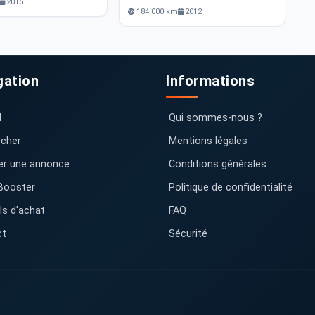
2015
184 000 km
2012
gation
Informations
l
Qui sommes-nous ?
cher
Mentions légales
er une annonce
Conditions générales
Booster
Politique de confidentialité
ls d'achat
FAQ
ct
Sécurité