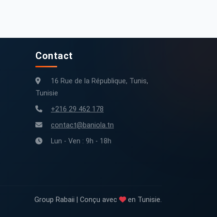
190 000 km
2011
162 000 km
2015
Contact
16 Rue de la République, Tunis,
Tunisie
+216 29 462 178
contact@baniola.tn
Lun - Ven : 9h - 18h
Group Rabaii | Conçu avec
en Tunisie.