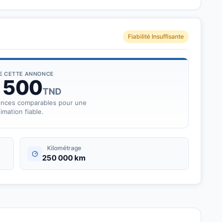
Fiabilité Insuffisante
r ce véhicule disponible en Tunisie.
DE CETTE ANNONCE
 500
TND
onces comparables pour une
imation fiable.
Kilométrage
250 000 km