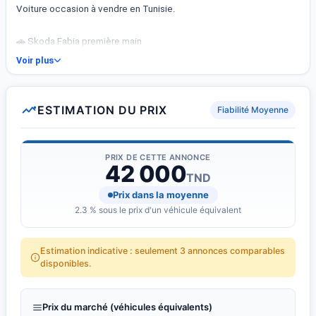
Voiture occasion à vendre en Tunisie.
🚗 Skoda Fabia première main
📅 Année : 2023
Voir plus
🏁 Kilométrage : 160 000 km
⛽ Carburant : Essence
🚗 Type : Autres
ESTIMATION DU PRIX
Fiabilité Moyenne
✅ État : Neuf
🔧 Cylindrée : 1
🚪 Portes : 5
PRIX DE CETTE ANNONCE
42 000
💺 Places : 5
TND
Pour plus d&#039;informations ou pour visite merci de me
Prix dans la moyenne
contacter 58237148.
2.3 % sous le prix d'un véhicule équivalent
Estimation indicative : seulement 3 annonces comparables
disponibles.
Prix du marché (véhicules équivalents)