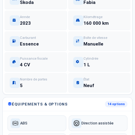
Skoda
Fabia
Année
Kilométrage
2023
160 000 km
Carburant
Boîte de vitesse
Essence
Manuelle
Puissance fiscale
Cylindrée
4 CV
1 L
Nombre de portes
État
5
Neuf
ÉQUIPEMENTS & OPTIONS
14 options
ABS
Direction assistée