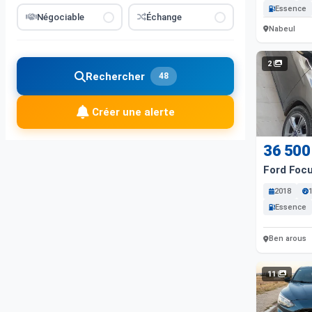
Essence
Négociable
Échange
Nabeul
2
Rechercher
48
Créer une alerte
36 500
Ford Foc
2018
Essence
Ben arous
11