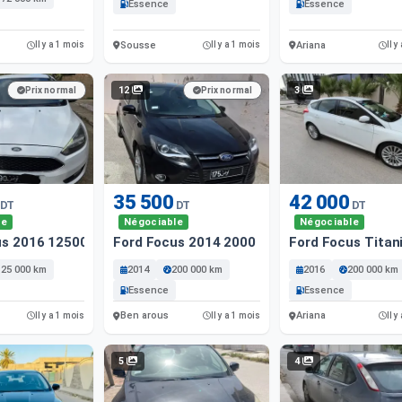
Essence
Essence
Sousse
Ariana
Il y a 1 mois
Il y a 1 mois
Il y
12
3
Prix normal
Prix normal
35 500
42 000
DT
DT
DT
le
Négociable
Négociable
us 2016 125000 Km
Ford Focus 2014 2000 Km
Ford Focus Titan
125 000 km
2014
200 000 km
2016
200 000 km
Essence
Essence
Ben arous
Ariana
Il y a 1 mois
Il y a 1 mois
Il y
5
4