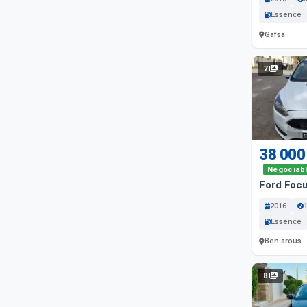
Essence
Gafsa
7
38 000
Négociab
Ford Foc
2016
Essence
Ben arous
8