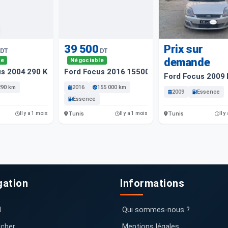
39 500
Prix sur
DT
DT
demande
le
Négociable
us 2004 290 Km
Ford Focus 2016 155000 Km
Ford Focus 2009
290 km
2016
155 000 km
2009
Essence
Essence
Tunis
Tunis
Il y a 1 mois
Il y a 1 mois
Il y
gation
Informations
l
Qui sommes-nous ?
cher
Mentions légales