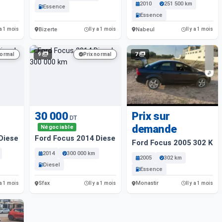
2010
251 500 km
Essence
Essence
Bizerte
Nabeul
 a 1 mois
Il y a 1 mois
Il y a 1 mois
9
7
normal
Prix normal
30 000
Prix sur
DT
demande
Négociable
Diesel 300 000 Km
Ford Focus 2014 Diesel 300 000 Km
Ford Focus 2005 302 Km
2014
300 000 km
2005
302 km
Diesel
Essence
Sfax
Monastir
 a 1 mois
Il y a 1 mois
Il y a 1 mois