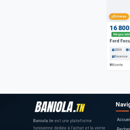
Échange
16 800
Négociab
Ford Foc
2004
Essence
Bizerte
Navi
Accuei
Baniola.tn
est une plateforme
tunisienne dédiée à l’achat et la vente
Recher