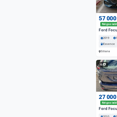
57 000
Négociab
Ford Focu
2019
Essence
Siliana
6
27 000
Négociab
Ford Foc
2010