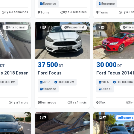
Essence
Essence
Tunis
Tunis
Il y a 3 semaines
Il y a 3 semaines
Il y a 3
9
7
Prix normal
Prix normal
Prix 
37 500
30 000
DT
DT
DT
us 2018 Essence Ben Arous
Ford Focus
Ford Focus 2014 
108 000 km
2017
180 000 km
2014
310 000 km
Essence
Diesel
Ben arous
Sfax
Il y a 1 mois
Il y a 1 mois
Il y
9
12
Bonne a