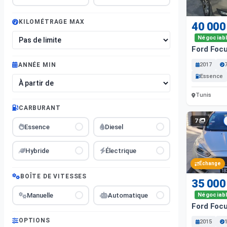
KILOMÉTRAGE MAX
40 000
Négociab
Ford Foc
2017
ANNÉE MIN
Essence
Tunis
CARBURANT
7
Essence
Diesel
Hybride
Électrique
Échange
BOÎTE DE VITESSES
35 000
Manuelle
Automatique
Négociab
Ford Foc
OPTIONS
2015