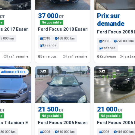
37 000
Prix sur
DT
DT
demande
le
Négociable
us 2017 Essence
Ford Focus 2018 Essence
Ford Focus 2008
75 000 km
2018
168 000 km
2008
270 000 km
Essence
Essence
Ben arous
Zaghouan
Il y a 1 semaine
Il y a 1 semaine
Il y a 2
7
7
Bonne affaire
21 500
21 000
DT
DT
DT
le
Négociable
Négociable
us Titanium Ecoboost 2015 Essence
Ford Focus 2006 Essence
Ford Focus 2006
180 000 km
2006
310 000 km
2006
416 000 km