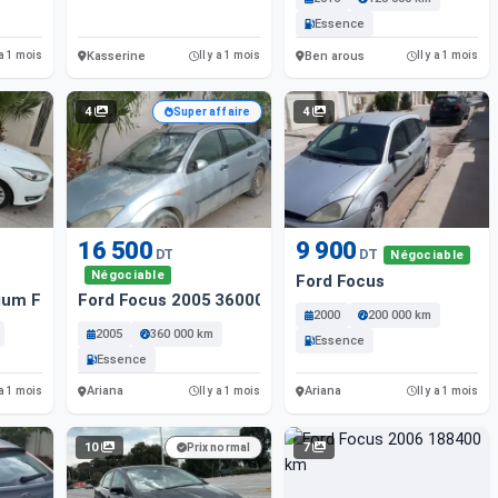
Essence
Kasserine
Ben arous
 a 1 mois
Il y a 1 mois
Il y a 1 mois
4
4
Super affaire
16 500
9 900
DT
DT
Négociable
Négociable
Ford Focus
ium Full Option2016 2000 Km
Ford Focus 2005 36000 Km
2000
200 000 km
2005
360 000 km
Essence
Essence
Ariana
Ariana
 a 1 mois
Il y a 1 mois
Il y a 1 mois
10
7
Prix normal