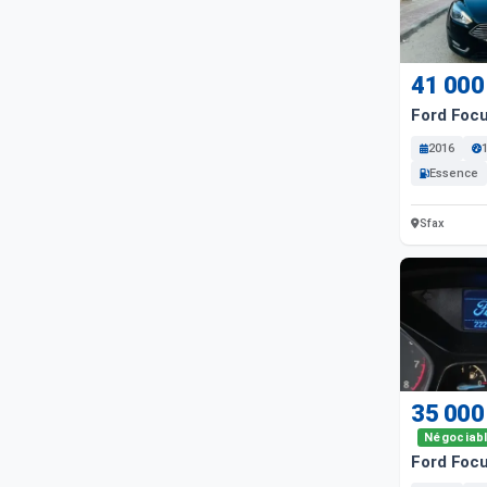
41 000
Ford Foc
2016
Essence
Sfax
35 000
Négociab
Ford Foc