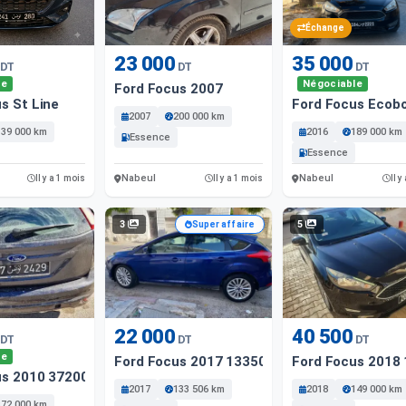
Échange
23 000
35 000
DT
DT
DT
le
Négociable
Ford Focus 2007
s St Line
Ford Focus Ecob
2007
200 000 km
139 000 km
2016
189 000 km
Essence
Essence
Nabeul
Nabeul
Il y a 1 mois
Il y a 1 mois
Il y
3
5
Super affaire
22 000
40 500
DT
DT
DT
le
Ford Focus 2017 133506 Km
Ford Focus 2018
us 2010 372000 Km
2017
133 506 km
2018
149 000 km
372 000 km