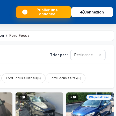
Publier une
Connexion
annonce
on
Ford Focus
Trier par :
Ford Focus à Nabeul
(5)
Ford Focus à Sfax
(5)
5
5
Super affaire