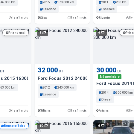
246 000 km
2015
170 000 km
2011
200 km
Essence
Essence
Sfax
Bizerte
Il y a 1 mois
Il y a 1 mois
Il y
8
9
Prix normal
Prix 
32 000
30 000
DT
DT
DT
Négociable
us 2015 163000 Km
Ford Focus 2012 24000 Km
Ford Focus 2014 
163 000 km
2012
240 000 km
2014
300 000 km
Essence
Diesel
Siliana
Ariana
Il y a 1 mois
Il y a 1 mois
Il y
10
6
Bonne affaire