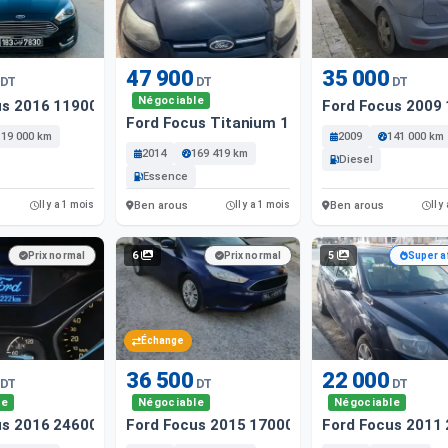
47 900
35 000
DT
DT
DT
Négociable
us 2016 119000 Km
Ford Focus 2009
Ford Focus Titanium 169419 Km
119 000 km
2009
141 000 km
2014
169 419 km
Diesel
Essence
Ben arous
Ben arous
Il y a 1 mois
Il y a 1 mois
Il y
6
5
Prix normal
Prix normal
Super a
Échange
36 500
22 000
DT
DT
DT
le
Négociable
Négociable
us 2016 246000 Km
Ford Focus 2015 17000 Km
Ford Focus 2011