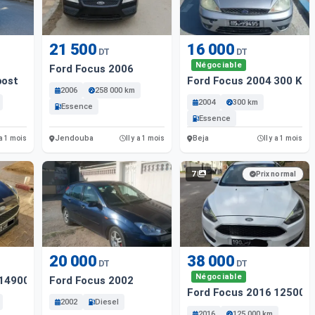
21 500
16 000
DT
DT
Négociable
Ford Focus 2006
oost
Ford Focus 2004 300 Km
2006
258 000 km
2004
300 km
Essence
Essence
Jendouba
Beja
 a 1 mois
Il y a 1 mois
Il y a 1 mois
7
Prix normal
20 000
38 000
DT
DT
Négociable
 149000 Km
Ford Focus 2002
Ford Focus 2016 125000
2002
Diesel
2016
125 000 km