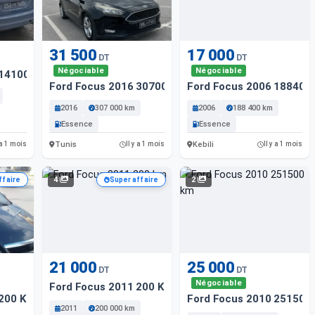
31 500
17 000
DT
DT
Négociable
Négociable
 141000 Km
Ford Focus 2016 307000 Km
Ford Focus 2006 188400
2016
307 000 km
2006
188 400 km
Essence
Essence
Tunis
Kebili
 a 1 mois
Il y a 1 mois
Il y a 1 mois
4
2
ffaire
Super affaire
21 000
25 000
DT
DT
Négociable
Ford Focus 2011 200 Km
 200 Km
Ford Focus 2010 251500
2011
200 000 km