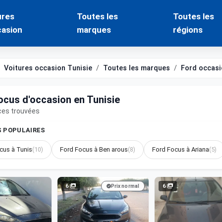
ures
Toutes les
Toutes les
casion
marques
régions
Voitures occasion Tunisie
Toutes les marques
Ford occasi
ocus d'occasion en Tunisie
ces trouvées
S POPULAIRES
cus à Tunis
(10)
Ford Focus à Ben arous
(8)
Ford Focus à Ariana
(5)
6
6
Prix normal