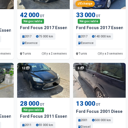
Échange
42 000
33 000
DT
DT
Négociable
Négociable
Ford Focus 2017 Essence
Ford Focus 2017 Essenc
 Essence
2017
75 000 km
2017
140 000 km
Essence
Essence
Tunis
Tunis
 semaines
Il y a 2 semaines
Il y a 3 semaines
12
5
28 000
13 000
DT
DT
Négociable
Ford Focus 2001 Diesel
 Essence
Ford Focus 2011 Essence
2001
500 000 km
2011
93 000 km
Diesel