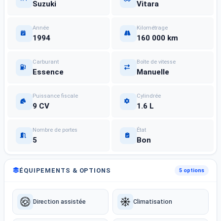
Suzuki
Vitara
Année
Kilométrage
1994
160 000 km
Carburant
Boîte de vitesse
Essence
Manuelle
Puissance fiscale
Cylindrée
9 CV
1.6 L
Nombre de portes
État
5
Bon
ÉQUIPEMENTS & OPTIONS
5 options
Direction assistée
Climatisation