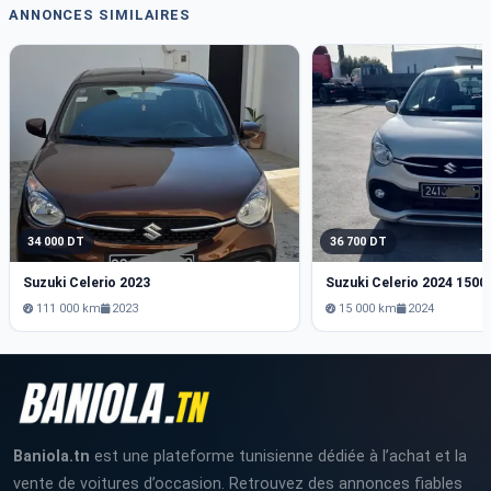
ANNONCES SIMILAIRES
34 000 DT
36 700 DT
Suzuki Celerio 2023
Suzuki Celerio 2024 1500
111 000 km
2023
15 000 km
2024
Baniola.tn
est une plateforme tunisienne dédiée à l’achat et la
vente de voitures d’occasion. Retrouvez des annonces fiables