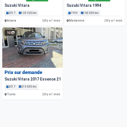
Suzuki Vitara
Suzuki Vitara 1994
2017
120 326 km
1994
160 000 km
Ariana
Medenine
Il y a 1 mois
Il y a 1 mois
10
Prix sur demande
Suzuki Vitara 2017 Essence 210 000 Km
2017
210 000 km
Tunis
Il y a 1 mois