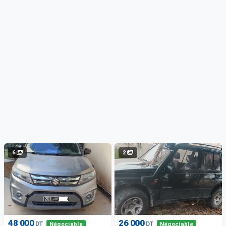
6
2
48 000
26 000
DT
DT
Négociable
Négociable