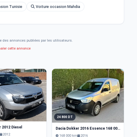
sion Tunisie
Voiture occasion Mahdia
e des annonces publiées par les utilisateurs.
naler cette annonce
24 800 DT
6
r 2012 Diesel
Dacia Dokker 2016 Essence 168 000 km
Da
2012
168 000 km
2016