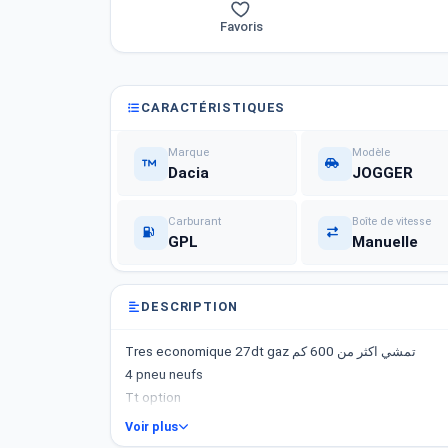
Favoris
CARACTÉRISTIQUES
Marque
Modèle
Dacia
JOGGER
Carburant
Boîte de vitesse
GPL
Manuelle
DESCRIPTION
Tres economique 27dt gaz تمشي اكثر من 600 كم
4 pneu neufs
Tt option
Voir plus