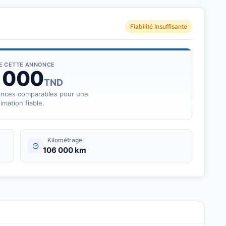
Fiabilité Insuffisante
DE CETTE ANNONCE
 000
TND
onces comparables pour une
imation fiable.
Kilométrage
106 000 km