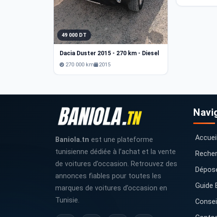
49 000 DT
Dacia Duster 2015 - 270 km - Diesel
270 000 km
2015
Navi
Accuei
Baniola.tn
est une plateforme
tunisienne dédiée à l’achat et la vente
Recher
de voitures d’occasion. Retrouvez des
Dépos
annonces fiables pour toutes les
Guide 
marques de voitures d’occasion en
Tunisie.
Consei