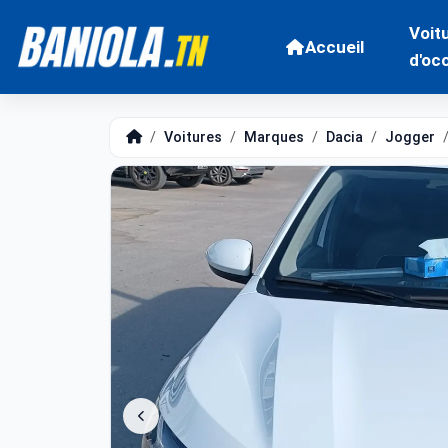
Voit
Accueil
d'oc
Voitures
Marques
Dacia
Jogger