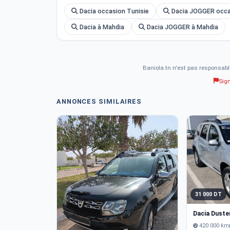
Dacia occasion Tunisie
Dacia JOGGER occa
Dacia à Mahdia
Dacia JOGGER à Mahdia
Baniola.tn n'est pas responsabl
Sig
ANNONCES SIMILAIRES
31 000 DT
Dacia Duste
420 000 km