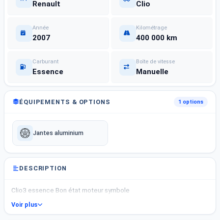
Renault
Clio
Année
Kilométrage
2007
400 000 km
Carburant
Boîte de vitesse
Essence
Manuelle
ÉQUIPEMENTS & OPTIONS
1 options
Jantes aluminium
DESCRIPTION
Clio3 essence Bon état moteur symbole
Voir plus