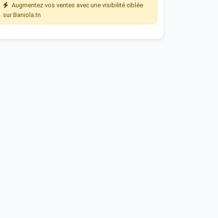
Augmentez vos ventes avec une visibilité ciblée
sur Baniola.tn