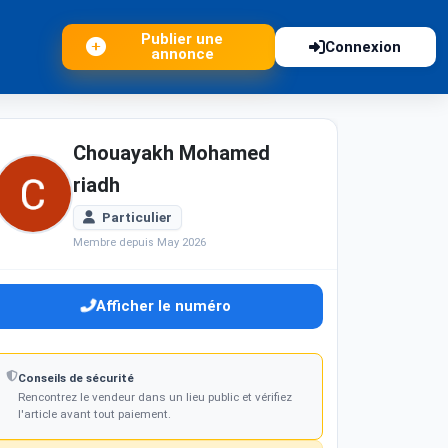
Publier une
Connexion
annonce
Chouayakh Mohamed
riadh
Particulier
Membre depuis May 2026
Afficher le numéro
Conseils de sécurité
Rencontrez le vendeur dans un lieu public et vérifiez
l'article avant tout paiement.