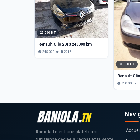
28 000 DT
Renault Clio 2013 245000 km
245 000 km
2013
30 000 DT
Renault Cli
210 000 km
Navi
Accuei
Baniola.tn
est une plateforme
tunisienne dédiée à l’achat et la vente