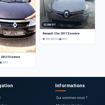
2
32 000 DT
Renault Clio 2017 Essence
200 000 km
2017
o 2013 Essence
2013
gation
Informations
l
Qui sommes-nous ?