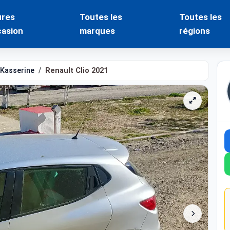
ures
Toutes les
Toutes les
casion
marques
régions
Kasserine
Renault Clio 2021