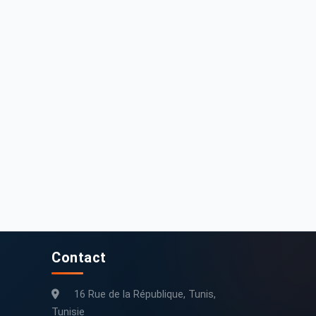
5 000 DT
25 000 DT
Renault Clio classique 2008 190000 km
Clio campus
190 000 km
2008
280 km
2006
Contact
16 Rue de la République, Tunis,
Tunisie