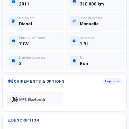
2011
310 000 km
Carburant
Boîte de vitesse
Diesel
Manuelle
Puissance fiscale
Cylindrée
7 CV
1.9 L
Nombre de portes
État
3
Bon
ÉQUIPEMENTS & OPTIONS
1 options
MP3 Bluetooth
DESCRIPTION