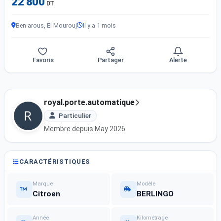
22 800
DT
Ben arous, El Mourouj
Il y a 1 mois
Favoris
Partager
Alerte
royal.porte.automatique
Particulier
Membre depuis May 2026
CARACTÉRISTIQUES
Marque
Modèle
Citroen
BERLINGO
Année
Kilométrage