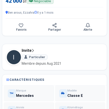
42 000
Négociable
DT
Ben arous, Ezzahra
Il y a 1 mois
Favoris
Partager
Alerte
Invite
Particulier
Membre depuis Aug 2021
CARACTÉRISTIQUES
Marque
Modèle
Mercedes
Classe E
Année
Kilométrage