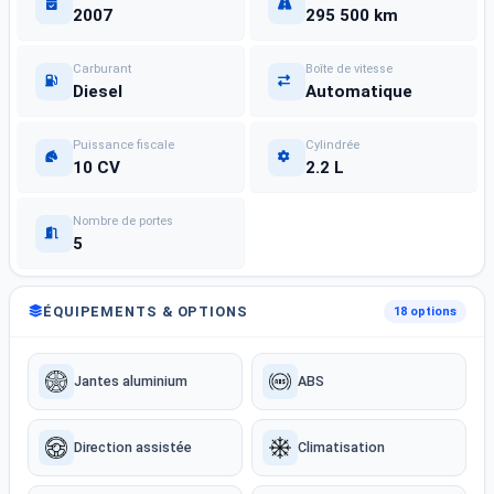
2007
295 500 km
Carburant
Boîte de vitesse
Diesel
Automatique
Puissance fiscale
Cylindrée
10 CV
2.2 L
Nombre de portes
5
ÉQUIPEMENTS & OPTIONS
18 options
Jantes aluminium
ABS
Direction assistée
Climatisation