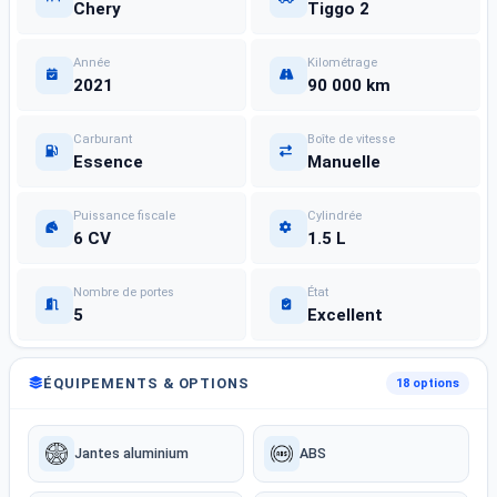
Chery
Tiggo 2
Année
Kilométrage
2021
90 000 km
Carburant
Boîte de vitesse
Essence
Manuelle
Puissance fiscale
Cylindrée
6 CV
1.5 L
Nombre de portes
État
5
Excellent
ÉQUIPEMENTS & OPTIONS
18 options
Jantes aluminium
ABS