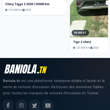
Chery Tiggo 2 2020 135000 km
135 000 km
2020
38 000 DT
Tigo 2 chery
120 000 km
2020
Baniola.tn
est une plateforme tunisienne dédiée à l’achat et la
vente de voitures d’occasion. Retrouvez des annonces fiables
pour toutes les marques de voitures d’occasion en Tunisie.