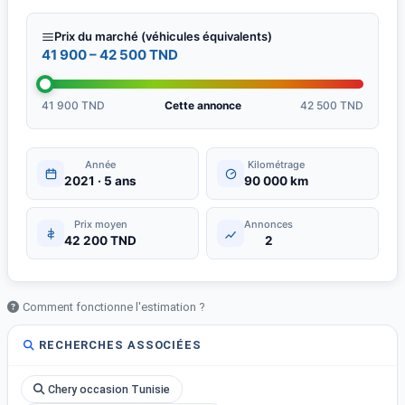
Prix du marché (véhicules équivalents)
41 900 – 42 500 TND
41 900 TND
Cette annonce
42 500 TND
Année
Kilométrage
2021 · 5 ans
90 000 km
Prix moyen
Annonces
42 200 TND
2
Comment fonctionne l'estimation ?
RECHERCHES ASSOCIÉES
Chery occasion Tunisie