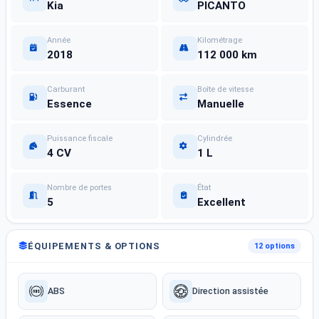
Kia
PICANTO
Année
Kilométrage
2018
112 000 km
Carburant
Boîte de vitesse
Essence
Manuelle
Puissance fiscale
Cylindrée
4 CV
1 L
Nombre de portes
État
5
Excellent
ÉQUIPEMENTS & OPTIONS
12 options
ABS
Direction assistée