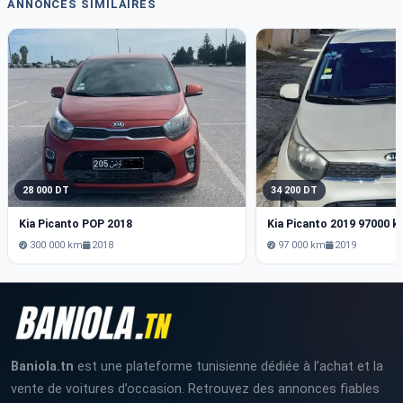
ANNONCES SIMILAIRES
28 000 DT
34 200 DT
Kia Picanto POP 2018
Kia Picanto 2019 97000 k
300 000 km
2018
97 000 km
2019
Baniola.tn
est une plateforme tunisienne dédiée à l’achat et la
vente de voitures d’occasion. Retrouvez des annonces fiables