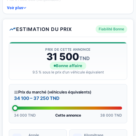
Essence, en bonne état, avec carnet d&amp;#039;entretien
Voir plus
Portable : 54 396 990
ESTIMATION DU PRIX
Fiabilité Bonne
PRIX DE CETTE ANNONCE
31 500
TND
Bonne affaire
9.5 % sous le prix d'un véhicule équivalent
Prix du marché (véhicules équivalents)
34 100 – 37 250 TND
34 000 TND
Cette annonce
38 000 TND
Année
Kilométrage